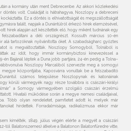
 után a kormány után ment Debrecenbe. Az akkori közlekedési
r döntés volt. Családját is hátrahagyva, Noszlopy a debreceni
ockáztatta. Ez a döntés is elhivatottságát és megszállottságát
gymásra talált, napjaik a Dunántúlról érkező hírek elemzésével,
pott hírek alapján azt készítették elő, hogy miként tudnának egy
l felszabadítani a déli országrészt. Kossuth március 10-én
r alá tartozóknak nyilvánította őket. A szabadságharc győztes
ulatot is megváltoztatták. Noszlopy Somogyból, Tolnából is
 láttak az időt, hogy immár kormánybiztosi kinevezéssel a
19-én Bajánál léptek a Duna jobb partjára, 24-én pedig a Tolna–
továbbvonulva Noszlopy Marcaliból szervezte meg a somogyi
 megye központjába, Kaposvárra vonultak be a felszabadító
-Dunántúl számos települése Noszlopynak és katonáinak
y körüli vármegyék nagy része továbbra is császári-királyi
adalmár” a Somogy vármegyében szolgáló császári érzelmű
uttatott. Hivatali működése során a megye nemesi családjaival,
ba. Több olyan rendeletet, pamfletet adott ki, melyek már
tanokat hirdettek. Forradalmisága, radikalizmusa ekkor már
m kímélték, 1849. július végén elérte a megyét a császári
-től Balatonszemes) átkelve a Balatonon Balatonfüredre vitte,