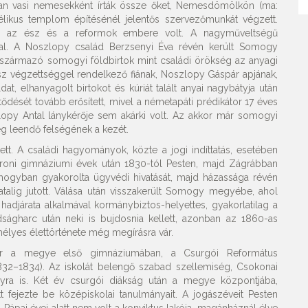
adban vasi nemesekként írták össze őket, Nemesdömölkön (ma:
likus templom építésénél jelentős szervezőmunkát végzett.
sta, az ész és a reformok embere volt. A nagyműveltségű
val. A Noszlopy család Berzsenyi Éva révén került Somogy
származó somogyi földbirtok mint családi örökség az anyagi
sz végzettséggel rendelkező fiának, Noszlopy Gáspár apjának,
, elhanyagolt birtokot és kúriát talált anyai nagybátyja után
dését tovább erősített, mivel a németapáti prédikátor 17 éves
szlopy Antal lánykérője sem akárki volt. Az akkor már somogyi
eg leendő felségének a kezét.
tt. A családi hagyományok, közte a jogi indíttatás, esetében
proni gimnáziumi évek után 1830-tól Pesten, majd Zágrábban
mogyban gyakorolta ügyvédi hivatását, majd házassága révén
atalig jutott. Válása után visszakerült Somogy megyébe, ahol
hadjárata alkalmával kormánybiztos-helyettes, gyakorlatilag a
dságharc után neki is bujdosnia kellett, azonban az 1860-as
lyes élettörténete még megírásra vár.
pár a megye első gimnáziumában, a Csurgói Református
832–1834). Az iskolát belengő szabad szellemiség, Csokonai
opyra is. Két év csurgói diákság után a megye központjába,
tt fejezte be középiskolai tanulmányait. A jogászéveit Pesten