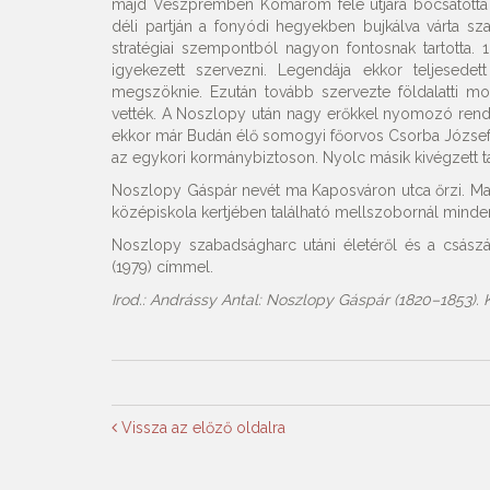
majd Veszprémben Komárom felé útjára bocsátotta a
déli partján a fonyódi hegyekben bujkálva várta s
stratégiai szempontból nagyon fontosnak tartotta. 1
igyekezett szervezni. Legendája ekkor teljesedett
megszöknie. Ezután tovább szervezte földalatti mo
vették. A Noszlopy után nagy erőkkel nyomozó rend
ekkor már Budán élő somogyi főorvos Csorba József te
az egykori kormánybiztoson. Nyolc másik kivégzett t
Noszlopy Gáspár nevét ma Kaposváron utca őrzi. Marc
középiskola kertjében található mellszobornál mind
Noszlopy szabadságharc utáni életéről és a császár
(1979) címmel.
Irod.: Andrássy Antal: Noszlopy Gáspár (1820–1853).
Vissza az előző oldalra