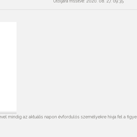
Utoljára frissítve: 2020. 08. 27. 09:35
vel mindig az aktuális napon évfordulós személyekre hívja fel a figyel