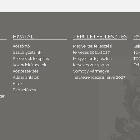
HIVATAL
TERÜLETFEJLESZTÉS
P
Köszöntő
Megyei ter. fejlesztési
Saj
Szabályzataink
tervezés 2021-2027
TO
Szervezeti felépítés
Megyei ter. fejlesztési
TOP
Közérdekű adatok
tervezés 2014-2020
Fel
Közbeszerzés
Somogy Vármegye
Állásajánlatok
Területrendezési Terve 2023.
Hírek
Elérhetőségek
tár