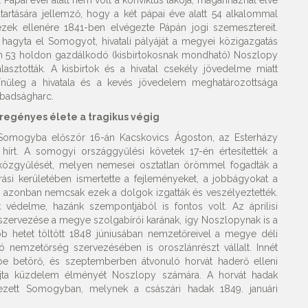
. Pápai évei alatt nem volt a konviktus lakója, magánháznál élve
rtására jellemző, hogy a két pápai éve alatt 54 alkalommal
dezek ellenére 1841-ben elvégezte Pápán jogi szemesztereit.
 hagyta el Somogyot, hivatali pályáját a megyei közigazgatás
án 53 holdon gazdálkodó (kisbirtokosnak mondható) Noszlopy
lasztották. A kisbirtok és a hivatal csekély jövedelme miatt
színűleg a hivatala és a kevés jövedelem meghatározottsága
abadságharc.
regényes élete a tragikus végig
l Somogyba először 16-án Kacskovics Ágoston, az Esterházy
hírt. A somogyi országgyűlési követek 17-én értesítették a
 közgyűlését, melyen nemesei osztatlan örömmel fogadták a
rási kerületében ismertette a fejleményeket, a jobbágyokat a
 azonban nemcsak ezek a dolgok izgatták és veszélyeztették.
 védelme, hazánk szempontjából is fontos volt. Az áprilisi
szervezése a megye szolgabírói karának, így Noszlopynak is a
bb hetet töltött 1848 júniusában nemzetőreivel a megye déli
nemzetőrség szervezésében is oroszlánrészt vállalt. Innét
ébe betörő, és szeptemberben átvonuló horvát haderő elleni
en fajta küzdelem élményét Noszlopy számára. A horvát hadak
ezett Somogyban, melynek a császári hadak 1849. januári