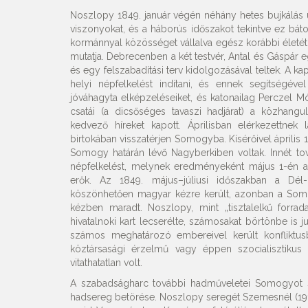
Noszlopy 1849. január végén néhány hetes bujkálás
viszonyokat, és a háborús időszakot tekintve ez báto
kormánnyal közösséget vállalva egész korábbi életét k
mutatja. Debrecenben a két testvér, Antal és Gáspár e
és egy felszabadítási terv kidolgozásával teltek. A ka
helyi népfelkelést indítani, és ennek segítségéve
jóváhagyta elképzeléseiket, és katonailag Perczel Mó
csatái (a dicsőséges tavaszi hadjárat) a közhang
kedvező híreket kapott. Áprilisban elérkezettnek
birtokában visszatérjen Somogyba. Kísérőivel április 
Somogy határán lévő Nagyberkiben voltak. Innét 
népfelkelést, melynek eredményeként május 1-én a
erők. Az 1849. május–júliusi időszakban a Dél
köszönhetően magyar kézre került, azonban a Somog
kézben maradt. Noszlopy, mint „tisztalelkű forr
hivatalnoki kart lecserélte, számosakat börtönbe is j
számos meghatározó embereivel került konfliktus
köztársasági érzelmű vagy éppen szocialisztikus 
vitathatatlan volt.
A szabadságharc további hadműveletei Somogyot se
hadsereg betörése. Noszlopy seregét Szemesnél (1912