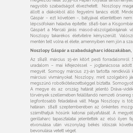
megkezdő fiatal 1839-től Pápán folytatta tanulmányait
nagyobb szabadságot élvezhetett. Noszlopy magata
állott a diákokból álló fegyelmi tanács előtt. Min
Gáspár – ezt követően –, bátyjával ellentétben nem
lépcsőfokain haladva építette. 1846-ban a Kisgomb
Gáspárt a Marcali járás másod-alszolgabírájának vá
Noszlopy takarékos életvitelre kényszerült. Való
mentén telt volna el élete, amennyiben nem jön a sz
Noszlopy Gáspár a szabadságharc időszakában, 
Az 1848. március 15-én kitört pesti forradalomró
uradalom – mai kifejezéssel – jogtanácsosa adott 
megyét. Somogy március 23-án tartotta rendkívüli
márciusi vívmányokat. Noszlopy, mint szolgabíró já
megszűnő robotkötelezettséggel bíztatta. Somogyot
A megye és az ország határát jelentő Dráva-vidék
törvények szellemében felállítandó nemzeti őrsereg 
legfontosabb feladatává vált. Maga Noszlopy is tö
határain. 1848 szeptemberében az önkéntes mozgó 
számíthatjuk hősünk katonai pályafutását. A megy
gerillaharc tapasztalatai jelentették az első ily
elvonulása után viszonylag békés időszak követk
bevonulása vetett véget.