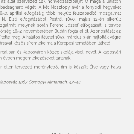
z által szervezett 127. honvédzászlóaljat. Ő maga a Balaton
zabadságharc végét. A két Noszlopy fivér a fonyódi hegyeket
850. áprilisi elfogásáig több helyütt felszabadító mozgalmat
 ki. Első elfogatásából Pestről 1850. május 12-én sikerült
zgalmát, melynek során Ferenc József elfogatását is tervbe
őrség 1852 novemberében Budán fogta el őt. Azonosítását az
tte meg. A halálos ítéletet 1853. március 3-án hajtották végre
ársával közös síremléke ma a Kerepesi temetőben látható.
aliban és Kaposváron középiskolája viseli nevét. A kaposvári
en évben megemlékezéseket tartanak.
 ellen tervezett merényletről fim is készült Élve vagy halva
 Kaposvár, 1987. Somogyi Almanach, 43–44.