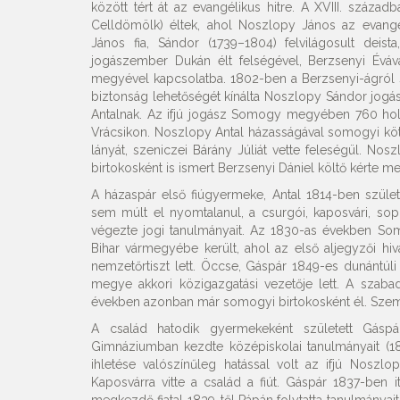
között tért át az evangélikus hitre. A XVIII. száz
Celldömölk) éltek, ahol Noszlopy János az evangé
János fia, Sándor (1739–1804) felvilágosult dei
jogászember Dukán élt felségével, Berzsenyi Évá
megyével kapcsolatba. 1802-ben a Berzsenyi-ágról 
biztonság lehetőségét kínálta Noszlopy Sándor jogá
Antalnak. Az ifjú jogász Somogy megyében 760 holdat
Vrácsikon. Noszlopy Antal házasságával somogyi kötő
lányát, szeniczei Bárány Júliát vette feleségül. No
birtokosként is ismert Berzsenyi Dániel költő kérte m
A házaspár első fiúgyermeke, Antal 1814-ben születe
sem múlt el nyomtalanul, a csurgói, kaposvári, so
végezte jogi tanulmányait. Az 1830-as években So
Bihar vármegyébe került, ahol az első aljegyzői hiv
nemzetőrtiszt lett. Öccse, Gáspár 1849-es dunántúli 
megye akkori közigazgatási vezetője lett. A szaba
években azonban már somogyi birtokosként él. Szemé
A család hatodik gyermekeként született Gás
Gimnáziumban kezdte középiskolai tanulmányait (1
ihletése valószínűleg hatással volt az ifjú Noszl
Kaposvárra vitte a család a fiút. Gáspár 1837-ben i