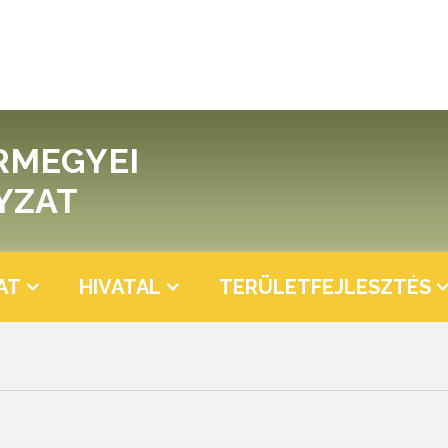
RMEGYEI
YZAT
AT
HIVATAL
TERÜLETFEJLESZTÉS