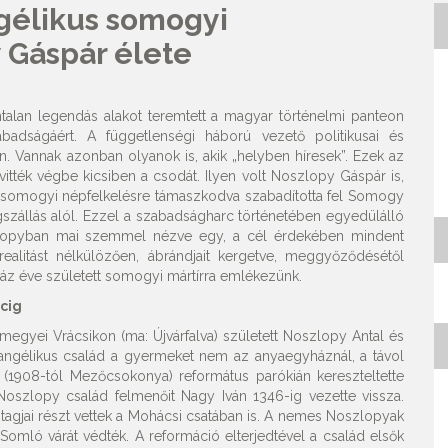
gélikus somogyi
 Gáspár élete
alan legendás alakot teremtett a magyar történelmi panteon
adságáért. A függetlenségi háború vezető politikusai és
 Vannak azonban olyanok is, akik „helyben híresek”. Ezek az
ték végbe kicsiben a csodát. Ilyen volt Noszlopy Gáspár is,
, a somogyi népfelkelésre támaszkodva szabadította fel Somogy
szállás alól. Ezzel a szabadságharc történetében egyedülálló
oszlopyban mai szemmel nézve egy, a cél érdekében mindent
realitást nélkülözően, ábrándjait kergetve, meggyőződésétől
tszáz éve született somogyi mártírra emlékezünk.
cig
gyei Vrácsikon (ma: Újvárfalva) született Noszlopy Antal és
vangélikus család a gyermeket nem az anyaegyháznál, a távol
(1908-tól Mezőcsokonya) református parókián kereszteltette
szlopy család felmenőit Nagy Iván 1346-ig vezette vissza.
tagjai részt vettek a Mohácsi csatában is. A nemes Noszlopyak
Somló várát védték. A reformáció elterjedtével a család elsők