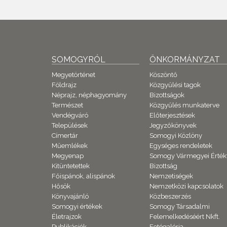
SOMOGYRÓL
ÖNKORMÁNYZAT
Megyetörténet
Köszöntő
Földrajz
Közgyűlési tagok
Néprajz, néphagyomány
Bizottságok
Természet
Közgyűlés munkaterve
Vendégváró
Előterjesztések
Települések
Jegyzőkönyvek
Címertár
Somogyi Közlöny
Műemlékek
Egységes rendeletek
Megyenap
Somogy Vármegyei Érték
Kitüntetettek
Bizottság
Főispánok, alispánok
Nemzetiségek
Hősök
Nemzetközi kapcsolatok
Könyvajánló
Közbeszerzés
Somogyi értékek
Somogy Társadalmi
Életrajzok
Felemelkedéséért Nkft.
Publikációk
Fotógaléria