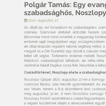
Polgár Tamás: Egy evan
szabadsághős, Noszlopy
2020. augusztus 27.
Az 1848/49. évi forradalom és szabadságharc számt
számára. Számosan életüket áldozták hazánk szab
tábornokai mind-mind ismertek a magyarság körében.
emberek saját megyéjükben vagy országrészükben vit
aki 1849 tavaszán reguláris katonai segítség nélkül
megyét és a Dél-Dunántúl egy részét a császári meg
tettet vitt végbe. Történelmi érdemei mellett, N
feláldozó szabadsághőst láthatunk, aki néha-néha 
vezérelve haladt tragikus sorsa felé. Írásunkkal a ké
Családtörténet, Noszlopy élete a szabadsághar
Noszlopy Gáspár 1820. augusztus 27-én a Somogy me
szeniczei Bárány Júlia hatodik gyermekeként. Az e
eső Vésén, hanem a 8-9 kilométerre lévő csoknyai 
meg augusztus 31-én. A nem törzsökös somogyi No
Noszlopy Kristóf vezérletével a család fegyverképes 
a végvári küzdelmek idején a devecseriekkel együtt 