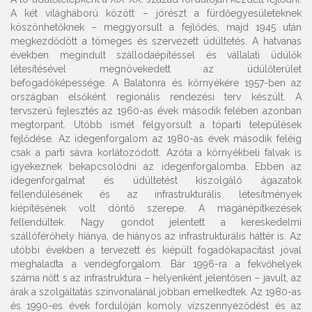
A két világháború között – jórészt a fürdőegyesületeknek
köszönhetőknek – meggyorsult a fejlődés, majd 1945 után
megkezdődött a tömeges és szervezett üdültetés. A hatvanas
években megindult szállodaépítéssel és vállalati üdülők
létesítésével megnövekedett az üdülőterület
befogadóképessége. A Balatonra és környékére 1957-ben az
országban elsőként regionális rendezési terv készült. A
tervszerű fejlesztés az 1960-as évek második felében azonban
megtorpant. Utóbb ismét felgyorsult a tóparti települések
fejlődése. Az idegenforgalom az 1980-as évek második feléig
csak a parti sávra korlátozódott. Azóta a környékbeli falvak is
igyekeznek bekapcsolódni az idegenforgalomba. Ebben az
idegenforgalmat és üdültetést kiszolgáló ágazatok
fellendülésének és az infrastrukturális létesítmények
kiépítésének volt döntő szerepe. A magánépítkezések
fellendültek. Nagy gondot jelentett a kereskedelmi
szállóférőhely hiánya, de hiányos az infrastrukturális háttér is. Az
utóbbi években a tervezett és kiépült fogadókapacitást jóval
meghaladta a vendégforgalom. Bár 1996-ra a fekvőhelyek
száma nőtt s az infrastruktúra – helyenként jelentősen – javult, az
árak a szolgáltatás színvonalánál jobban emelkedtek. Az 1980-as
és 1990-es évek fordulóján komoly vízszennyeződést és az