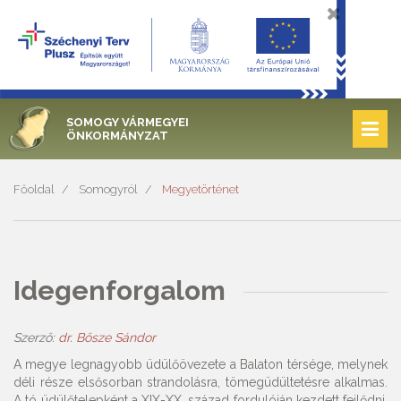
SOMOGY VÁRMEGYEI
ÖNKORMÁNYZAT
Főoldal
Somogyról
Megyetörténet
Idegenforgalom
Szerző:
dr. Bősze Sándor
A megye legnagyobb üdülőövezete a Balaton térsége, melynek
déli része elsősorban strandolásra, tömegüdültetésre alkalmas.
A tó üdülőtelepként a XIX-XX. század fordulóján kezdett fejlődni.