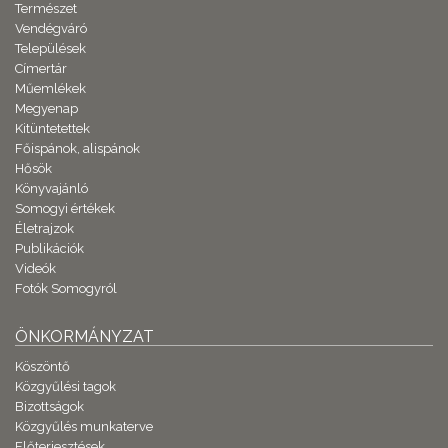
Természet
Vendégváró
Települések
Címertár
Műemlékek
Megyenap
Kitüntetettek
Főispánok, alispánok
Hősök
Könyvajánló
Somogyi értékek
Életrajzok
Publikációk
Videók
Fotók Somogyról
ÖNKORMÁNYZAT
Köszöntő
Közgyűlési tagok
Bizottságok
Közgyűlés munkaterve
Előterjesztések