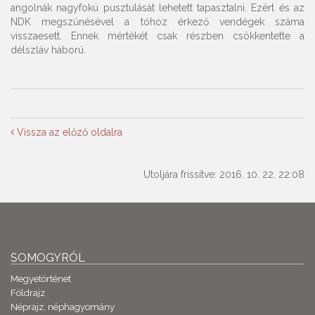
angolnák nagyfokú pusztulását lehetett tapasztalni. Ezért és az
NDK megszűnésével a tóhoz érkező vendégek száma
visszaesett. Ennek mértékét csak részben csökkentette a
délszláv háború.
Vissza az előző oldalra
Utoljára frissítve: 2016. 10. 22. 22:08
SOMOGYRÓL
Megyetörténet
Földrajz
Néprajz, néphagyomány