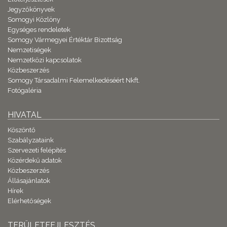
Jegyzőkönyvek
Somogyi Közlöny
Egységes rendeletek
Somogy Vármegyei Értéktár Bizottság
Nemzetiségek
Nemzetközi kapcsolatok
Közbeszerzés
Somogy Társadalmi Felemelkedéséért Nkft.
Fotógaléria
HIVATAL
Köszöntő
Szabályzataink
Szervezeti felépítés
Közérdekű adatok
Közbeszerzés
Állásajánlatok
Hírek
Elérhetőségek
TERÜLETFEJLESZTÉS