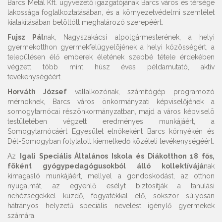
Barcs Metál Kft. ügyvezető igazgatójának Barcs város és térsége
lakossága foglalkoztatásában, és a környezetvédelmi szemlélet
kialakításában betöltött meghatározó szerepéért.
Fujsz Pál
nak, Nagyszakácsi alpolgármesterének, a helyi
gyermekotthon gyermekfelügyelõjének a helyi közösségért, a
településen élő emberek életének szebbé tétele érdekében
végzett több mint húsz éves példamutató, aktív
tevékenységéért.
Horváth József
vállalkozónak, számítógép programozó
mérnöknek, Barcs város önkormányzati képviselőjének a
somogytarnócai részönkormányzatban, majd a város képviselõ
testületében végzett eredményes munkájáért, a
Somogytarnócáért Egyesület elnökeként Barcs környékén és
Dél-Somogyban folytatott kiemelkedő közéleti tevékenységéért.
Az
Igali Speciális Általános Iskola és Diákotthon 18 fős,
fõként gyógypedagógusokból álló kollektívájá
nak
kimagasló munkájáért, mellyel a gondoskodást, az otthon
nyugalmát, az egyenlő esélyt biztosítják a tanulási
nehézségekkel küzdő, fogyatékkal élő, sokszor súlyosan
hátrányos helyzetű speciális nevelést igénylő gyermekek
számára.