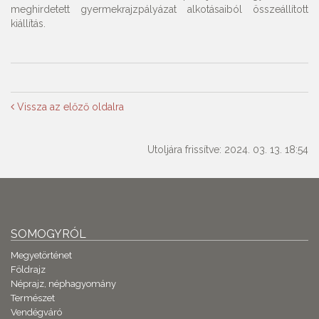
meghirdetett gyermekrajzpályázat alkotásaiból összeállított
kiállítás.
Vissza az előző oldalra
Utoljára frissítve: 2024. 03. 13. 18:54
SOMOGYRÓL
Megyetörténet
Földrajz
Néprajz, néphagyomány
Természet
Vendégváró