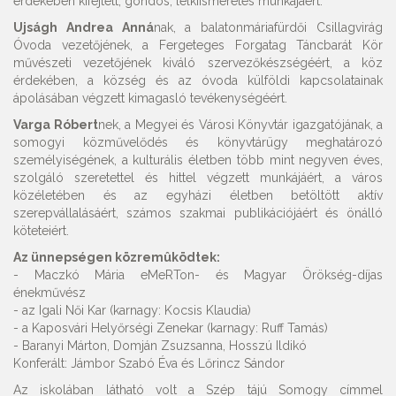
érdekében kifejtett, gondos, lelkiismeretes munkájáért.
Ujságh Andrea Anná
nak, a balatonmáriafürdői Csillagvirág
Óvoda vezetőjének, a Fergeteges Forgatag Táncbarát Kör
művészeti vezetőjének kiváló szervezőkészségéért, a köz
érdekében, a község és az óvoda külföldi kapcsolatainak
ápolásában végzett kimagasló tevékenységéért.
Varga Róbert
nek, a Megyei és Városi Könyvtár igazgatójának, a
somogyi közművelődés és könyvtárügy meghatározó
személyiségének, a kulturális életben több mint negyven éves,
szolgáló szeretettel és hittel végzett munkájáért, a város
közéletében és az egyházi életben betöltött aktív
szerepvállalásáért, számos szakmai publikációjáért és önálló
köteteiért.
Az ünnepségen közremûködtek:
- Maczkó Mária eMeRTon- és Magyar Örökség-díjas
énekművész
- az Igali Női Kar (karnagy: Kocsis Klaudia)
- a Kaposvári Helyőrségi Zenekar (karnagy: Ruff Tamás)
- Baranyi Márton, Domján Zsuzsanna, Hosszú Ildikó
Konferált: Jámbor Szabó Éva és Lőrincz Sándor
Az iskolában látható volt a Szép tájú Somogy címmel