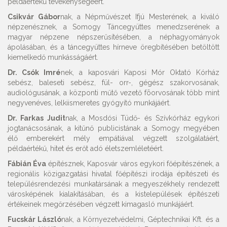
példaértékű tevékenységéért.
Csikvár Gábor
nak, a Népművészet Ifjú Mesterének, a kiváló
népzenésznek, a Somogy Táncegyüttes menedzserének a
magyar népzene népszerűsítésében, a néphagyományok
ápolásában, és a táncegyüttes hírneve öregbítésében betöltött
kiemelkedő munkásságáért.
Dr. Csók Imré
nek, a kaposvári Kaposi Mór Oktató Kórház
sebész, baleseti sebész, fül- orr-, gégész szakorvosának,
audiológusának, a központi műtő vezető fõorvosának több mint
negyvenéves, lelkiismeretes gyógyító munkájáért.
Dr. Farkas Judit
nak, a Mosdósi Tüdő- és Szívkórház egykori
jogtanácsosának, a kitűnő publicistának a Somogy megyében
élő emberekért mély empátiával végzett szolgálatáért,
példaértékű, hitet és erőt adó életszemléletéért.
Fábián Éva
építésznek, Kaposvár város egykori főépítészének, a
regionális közigazgatási hivatal főépítészi irodája építészeti és
településrendezési munkatársának a megyeszékhely rendezett
városképének kialakításában, és a kistelepülések építészeti
értékeinek megőrzésében végzett kimagasló munkájáért.
Fucskár László
nak, a Környezetvédelmi, Géptechnikai Kft. és a