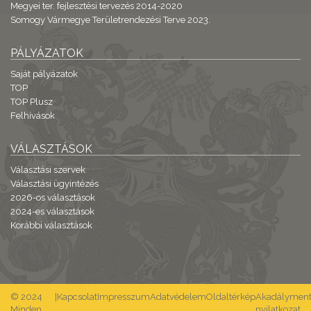
Megyei ter. fejlesztési tervezés 2014-2020
Somogy Vármegye Területrendezési Terve 2023.
PÁLYÁZATOK
Saját pályázatok
TOP
TOP Plusz
Felhívások
VÁLASZTÁSOK
Választási szervek
Választási ügyintézés
2026-os választások
2024-es választások
Korábbi választások
© 2024
|
Kapcsolat
Impresszum
Adatvédelem
Oldaltérkép
Akadálymente
Minden
nyilatkozat