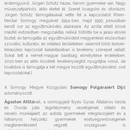
érdemgyűrűt. Jürgen Schütz házas, három gyermeke van. Nagy
művészetpártoló, aktív életet él. Szeret lovagolni és vitorlázni.
Jürgen Schütz támogatásával vette fel a kapcsolatot Rhein-
Neckar Somogy megyével 1994-ben, majd 1995 júniusában
került sor az együttműködés aláírására. Az azóta eltelt közel
másfél évtizedben megszakítás nélkül töltötte be a járási elnöki
tisztet, és támogatta az együttműködést megyénkkel elsősorban
szociális, kulturális, és oktatási területeken, valamint több testvér-
települési kapcsolat kialakításában is tevékeny szerepet vállalt.
Sokat tett a német-magyar barátság elmélyítése érdekében.
2010-ben az aktív közéleti tevékenységtől nyugdíjba vonul, de
továbbra is támogatja a két megye közötti együttműködést, civil
kapcsolatokat.)
A Somogy Megyei Közgyûlés
Somogy Polgáraiért Díj
at
adományozott:
Ágoston Attilá
nak, a somogyjádi Illyés Gyula Általános Iskola
és Óvoda jutai tagintézmény vezetőjének oktató és
nevelő munkájáért, az autista gyermekek integrációjáért és a
hátrányos helyzetű gyermekek esélyegyenlőségének
megteremtéséért végzett országosan is