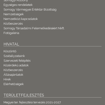
Somogyi Közlöny
Egységes rendeletek
Somogy Vármegyei Értéktár Bizottság
Nemzetiségek
Nemzetközi kapcsolatok
Közbeszerzés
Somogy Társadalmi Felemelkedéséért Nkft.
Fotógaléria
HIVATAL
Köszöntő
Szabályzataink
Szervezeti felépítés
Közérdekű adatok
Közbeszerzés
Állásajánlatok
Hírek
Elérhetőségek
TERÜLETFEJLESZTÉS
Megyei ter. fejlesztési tervezés 2021-2027