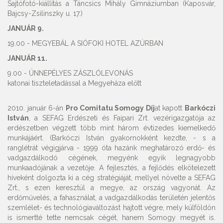
Sajtófotó-kiállítás a Táncsics Mihály Gimnáziumban (Kaposvár,
Bajcsy-Zsilinszky u. 17.)
JANUÁR 9.
19.00 - MEGYEBÁL A SIÓFOKI HOTEL AZÚRBAN
JANUÁR 11.
9.00 - ÜNNEPÉLYES ZÁSZLÓLEVONÁS
katonai tiszteletadással a Megyeháza előtt
2010. január 6-án
Pro Comitatu Somogy Díj
at kapott
Barkóczi
István
, a SEFAG Erdészeti és Faipari Zrt. vezérigazgatója az
erdészetben végzett több mint három évtizedes kiemelkedő
munkájáért. (Barkóczi István gyakornokként kezdte, - s a
ranglétrát végigjárva - 1999 óta hazánk meghatározó erdő- és
vadgazdálkodó cégének, megyénk egyik legnagyobb
munkaadójának a vezetője. A fejlesztés, a fejlődés elkötelezett
híveként dolgozta ki a cég stratégiáját, mellyel növelte a SEFAG
Zrt., s ezen keresztül a megye, az ország vagyonát. Az
erdőművelés, a fahasználat, a vadgazdálkodás területén jelentős
szemlélet- és technológiaváltozást hajtott végre, mely külföldön
is ismertté tette nemcsak cégét, hanem Somogy megyét is.