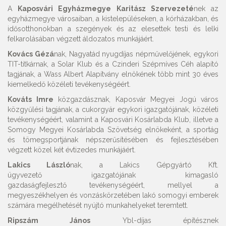
A
Kaposvári Egyházmegye Karitász Szervezeté
nek az
egyházmegye városaiban, a kistelepüléseken, a kórházakban, és
idősotthonokban a szegények és az elesettek testi és lelki
felkarolásában végzett áldozatos munkájáért.
Kovács Gézá
nak, Nagyatád nyugdíjas népművelőjének, egykori
TIT-titkárnak, a Solar Klub és a Czinderi Szépmíves Céh alapító
tagjának, a Wass Albert Alapítvány elnökének több mint 30 éves
kiemelkedő közéleti tevékenységéért.
Kováts Imre
közgazdásznak, Kaposvár Megyei Jogú város
közgyűlési tagjának, a cukorgyár egykori igazgatójának, közéleti
tevékenységéért, valamint a Kaposvári Kosárlabda Klub, illetve a
Somogy Megyei Kosárlabda Szövetség elnökeként, a sportág
és tömegsportjának népszerűsítésében és fejlesztésében
végzett közel két évtizedes munkájáért.
Lakics László
nak, a Lakics Gépgyártó Kft.
ügyvezető igazgatójának kimagasló
gazdaságfejlesztő tevékenységéért, mellyel a
megyeszékhelyen és vonzáskörzetében lakó somogyi emberek
számára megélhetését nyújtó munkahelyeket teremtett.
Ripszám János
Ybl-díjas építésznek