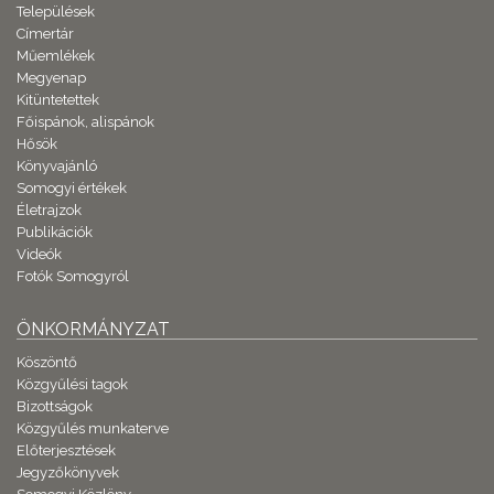
Települések
Címertár
Műemlékek
Megyenap
Kitüntetettek
Főispánok, alispánok
Hősök
Könyvajánló
Somogyi értékek
Életrajzok
Publikációk
Videók
Fotók Somogyról
ÖNKORMÁNYZAT
Köszöntő
Közgyűlési tagok
Bizottságok
Közgyűlés munkaterve
Előterjesztések
Jegyzőkönyvek