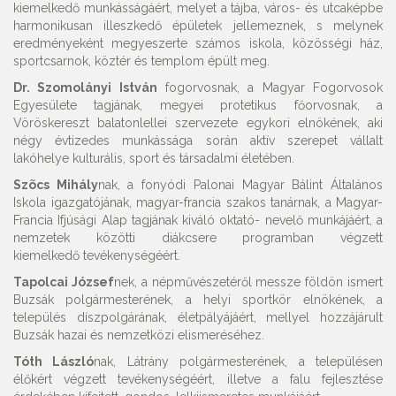
kiemelkedő munkásságáért, melyet a tájba, város- és utcaképbe
harmonikusan illeszkedő épületek jellemeznek, s melynek
eredményeként megyeszerte számos iskola, közösségi ház,
sportcsarnok, köztér és templom épült meg.
Dr. Szomolányi István
fogorvosnak, a Magyar Fogorvosok
Egyesülete tagjának, megyei protetikus főorvosnak, a
Vöröskereszt balatonlellei szervezete egykori elnökének, aki
négy évtizedes munkássága során aktív szerepet vállalt
lakóhelye kulturális, sport és társadalmi életében.
Szõcs Mihály
nak, a fonyódi Palonai Magyar Bálint Általános
Iskola igazgatójának, magyar-francia szakos tanárnak, a Magyar-
Francia Ifjúsági Alap tagjának kiváló oktató- nevelő munkájáért, a
nemzetek közötti diákcsere programban végzett
kiemelkedő tevékenységéért.
Tapolcai József
nek, a népművészetéről messze földön ismert
Buzsák polgármesterének, a helyi sportkör elnökének, a
település díszpolgárának, életpályájáért, mellyel hozzájárult
Buzsák hazai és nemzetközi elismeréséhez.
Tóth László
nak, Látrány polgármesterének, a településen
élőkért végzett tevékenységéért, illetve a falu fejlesztése