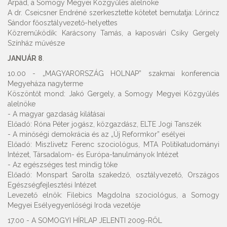
Árpád, a Somogy Megyei Közgyűlés alelnöke
A dr. Cseicsner Endréné szerkesztette kötetet bemutatja: Lőrincz
Sándor főosztályvezető-helyettes
Közreműködik: Karácsony Tamás, a kaposvári Csiky Gergely
Színház művésze
JANUÁR 8
.
10.00 - „MAGYARORSZÁG HOLNAP” szakmai konferencia
Megyeháza nagyterme
Köszöntőt mond: Jakó Gergely, a Somogy Megyei Közgyűlés
alelnöke
- A magyar gazdaság kilátásai
Előadó: Róna Péter jogász, közgazdász, ELTE Jogi Tanszék
- A minőségi demokrácia és az „Új Reformkor” esélyei
Előadó: Miszlivetz Ferenc szociológus, MTA Politikatudományi
Intézet, Társadalom- és Európa-tanulmányok Intézet
- Az egészséges test mindig tőke
Előadó: Monspart Sarolta szakedző, osztályvezető, Országos
Egészségfejlesztési Intézet
Levezető elnök: Filebics Magdolna szociológus, a Somogy
Megyei Esélyegyenlőségi Iroda vezetője
17.00 - A SOMOGYI HÍRLAP JELENTI 2009-RŐL