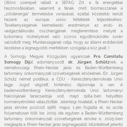
Úttörő szerepet vállalt a SEFAG Zrt. a fa energetikai
hasznosításában, valamint a fának, mint biomasszának a
„zöldenergia” termelésbe vonásával, ezáltal közelebb került
hazánk az európai uniós feltételek teljesítéséhez.
Tevékenységének kiemelkedő eredménye az erdő- és
vadgazdálkodás összhangjának megteremtése, melyet a
tudomány műhelyeivel való szoros együttműködés során
valósított meg. Munkásságának célja, hogy az állami erdőterület
kezelése a legnagyobb mértékben szolgálja a köz javát. )
A Somogy Megyei Közgyűlés ugyancsak
Pro Comitatu
Somogy Díj
at adományozott
dr. Jürgen Schütz
nek, a
németországi Rhein-Neckar járás és Baden-Württemberg
tartomány önkormányzati szövetségének elnökének. (Dr. Jürgen
Schütz német politikus, a CDU - Kereszténydemokrata Unió
tagja. Jogot végzett, történész diplomája is van. A
badenwürttembergi Kereszténydemokrata Unió tartományi
frakciójának tanácsadója volt, majd 1984-ben helyettes
kormányelnökké választották. Jelenlegi hivatalát, a Rhein-Neckar
járás elnöke pozíciót 1986. május 1-jén foglalta el, és azóta
folyamatosan tölti be. 2005 óta egyben a Baden-Württemberg
tartomány önkormányzati szövetségének elnöke is. 2005-ben
megkapta a Rhein-Neckar járás legmagasabb kitüntetését jelentő