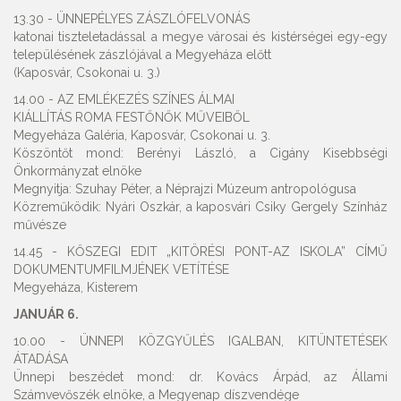
13.30 - ÜNNEPÉLYES ZÁSZLÓFELVONÁS
katonai tiszteletadással a megye városai és kistérségei egy-egy
településének zászlójával a Megyeháza előtt
(Kaposvár, Csokonai u. 3.)
14.00 - AZ EMLÉKEZÉS SZÍNES ÁLMAI
KIÁLLÍTÁS ROMA FESTŐNŐK MŰVEIBŐL
Megyeháza Galéria, Kaposvár, Csokonai u. 3.
Köszöntőt mond: Berényi László, a Cigány Kisebbségi
Önkormányzat elnöke
Megnyitja: Szuhay Péter, a Néprajzi Múzeum antropológusa
Közreműködik: Nyári Oszkár, a kaposvári Csiky Gergely Színház
művésze
14.45 - KŐSZEGI EDIT „KITÖRÉSI PONT-AZ ISKOLA” CÍMŰ
DOKUMENTUMFILMJÉNEK VETÍTÉSE
Megyeháza, Kisterem
JANUÁR 6.
10.00 - ÜNNEPI KÖZGYŰLÉS IGALBAN, KITÜNTETÉSEK
ÁTADÁSA
Ünnepi beszédet mond: dr. Kovács Árpád, az Állami
Számvevőszék elnöke, a Megyenap díszvendége