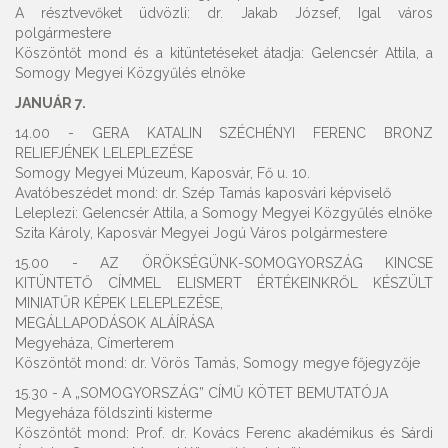
A résztvevőket üdvözli: dr. Jakab József, Igal város
polgármestere
Köszöntőt mond és a kitüntetéseket átadja: Gelencsér Attila, a
Somogy Megyei Közgyűlés elnöke
JANUÁR 7.
14.00 - GERA KATALIN SZÉCHÉNYI FERENC BRONZ
RELIEFJÉNEK LELEPLEZÉSE
Somogy Megyei Múzeum, Kaposvár, Fő u. 10.
Avatóbeszédet mond: dr. Szép Tamás kaposvári képviselő
Leleplezi: Gelencsér Attila, a Somogy Megyei Közgyűlés elnöke
Szita Károly, Kaposvár Megyei Jogú Város polgármestere
15.00 - AZ ÖRÖKSÉGÜNK-SOMOGYORSZÁG KINCSE
KITÜNTETŐ CÍMMEL ELISMERT ÉRTÉKEINKRŐL KÉSZÜLT
MINIATŰR KÉPEK LELEPLEZÉSE,
MEGÁLLAPODÁSOK ALÁÍRÁSA
Megyeháza, Címerterem
Köszöntőt mond: dr. Vörös Tamás, Somogy megye főjegyzője
15.30 - A „SOMOGYORSZÁG” CÍMŰ KÖTET BEMUTATÓJA
Megyeháza földszinti kisterme
Köszöntőt mond: Prof. dr. Kovács Ferenc akadémikus és Sárdi