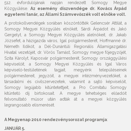
512. évfordulójának napján rendezett Somogy Megye
Közgyűlése.
Az esemény díszvendége dr. Kovács Árpád
egyetemi tanár, az Állami Számvevőszék volt elnöke volt.
A protokollvendégek sorában köszöntötték Gelencsér Attilát, a
Somogy Megyei Közgyűlés elnökét, Sárdi Árpádot és Jakó
Gergelyt, a Somogy Megyei Közgyűlés alelnökeit, dr. Jakab
Józsefet, a házigazda város, Igal polgármesterét, Hoffmanné dr.
Németh Ildikót, a Dél-Dunántúli Regionális Államigazgatási
Hivatal vezetőjét, dr. Vörös Tamást, Somogy megye főjegyzőjét,
Szita Károlyt, Kaposvár polgármesterét, Somogy országgyűlési
képviselőit, a Somogy Megyei Közgyűlés és Igal Város
képviselő-testületének tagjait, megyénk településeinek
polgármestereit, jegyzőit, a megyei intézményvezetőket, a
társadalmi és civilszervezetek, valamint a sajtó képviselőit,
Somogy legújabb kitüntetettjeit, a Pro Comitatu Somogy
kitüntető díj birtokosait. A megye tehetséges előadóit
felvonultató műsor után adták át a megyei közgyűlés
legrangosabb elismerését.
A Megyenap 2010 rendezvénysorozat programja
:
JANUÁR 5.