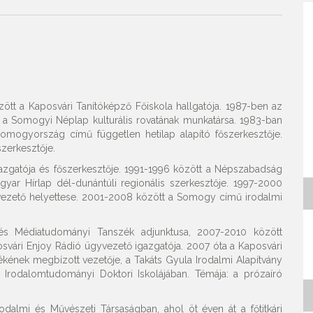
zött a Kaposvári Tanítóképző Főiskola hallgatója. 1987-ben az
a Somogyi Néplap kulturális rovatának munkatársa. 1983-ban
omogyország című független hetilap alapító főszerkesztője.
szerkesztője.
azgatója és főszerkesztője. 1991-1996 között a Népszabadság
ar Hírlap dél-dunántúli regionális szerkesztője. 1997-2000
k vezető helyettese. 2001-2008 között a Somogy című irodalmi
s Médiatudományi Tanszék adjunktusa, 2007-2010 között
svári Enjoy Rádió ügyvezető igazgatója. 2007 óta a Kaposvári
nek megbízott vezetője, a Takáts Gyula Irodalmi Alapítvány
 Irodalomtudományi Doktori Iskolájában. Témája: a prózaíró
dalmi és Művészeti Társaságban, ahol öt éven át a főtitkári