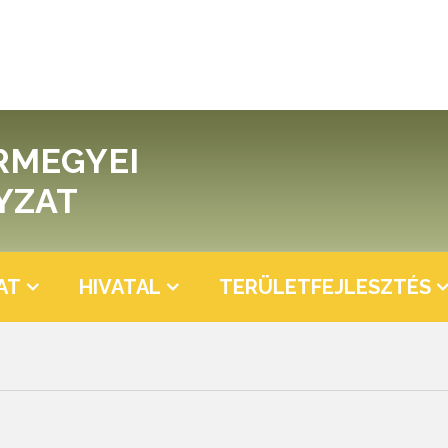
RMEGYEI
YZAT
AT
HIVATAL
TERÜLETFEJLESZTÉS