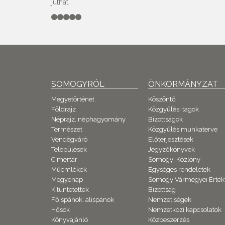
juthat.
SOMOGYRÓL
ÖNKORMÁNYZAT
Megyetörténet
Köszöntő
Földrajz
Közgyűlési tagok
Néprajz, néphagyomány
Bizottságok
Természet
Közgyűlés munkaterve
Vendégváró
Előterjesztések
Települések
Jegyzőkönyvek
Címertár
Somogyi Közlöny
Műemlékek
Egységes rendeletek
Megyenap
Somogy Vármegyei Érték
Kitüntetettek
Bizottság
Főispánok, alispánok
Nemzetiségek
Hősök
Nemzetközi kapcsolatok
Könyvajánló
Közbeszerzés