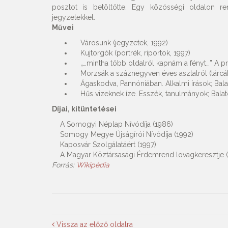
posztot is betöltötte. Egy közösségi oldalon re
jegyzetekkel.
Művei
Városunk (jegyzetek, 1992)
Kujtorgók (portrék, riportok, 1997)
„…mintha több oldalról kapnám a fényt…” A pr
Morzsák a száznegyven éves asztalról (tárcák, 
Ágaskodva, Pannóniában. Alkalmi írások; Bala
Hűs vizeknek íze. Esszék, tanulmányok; Balat
Díjai, kitüntetései
A Somogyi Néplap Nívódíja (1986)
Somogy Megye Újságírói Nívódíja (1992)
Kaposvár Szolgálatáért (1997)
A Magyar Köztársasági Érdemrend lovagkeresztje (p
Forrás:
Wikipédia
Vissza az előző oldalra