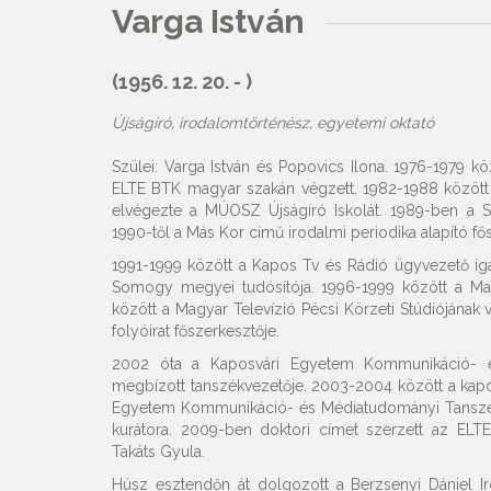
Varga István
(1956. 12. 20. - )
Újságíró, irodalomtörténész, egyetemi oktató
Szülei: Varga István és Popovics Ilona. 1976-1979 kö
ELTE BTK magyar szakán végzett. 1982-1988 között 
elvégezte a MÚOSZ Újságíró Iskolát. 1989-ben a S
1990-től a Más Kor című irodalmi periodika alapító fő
1991-1999 között a Kapos Tv és Rádió ügyvezető ig
Somogy megyei tudósítója. 1996-1999 között a Magy
között a Magyar Televízió Pécsi Körzeti Stúdiójána
folyóirat főszerkesztője.
2002 óta a Kaposvári Egyetem Kommunikáció- é
megbízott tanszékvezetője. 2003-2004 között a kapo
Egyetem Kommunikáció- és Médiatudományi Tanszéké
kurátora. 2009-ben doktori címet szerzett az ELTE
Takáts Gyula.
Húsz esztendőn át dolgozott a Berzsenyi Dániel Iro