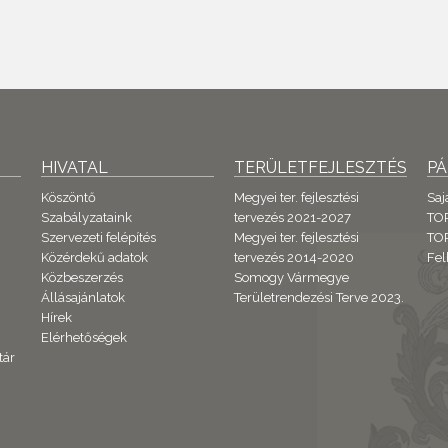
HIVATAL
TERÜLETFEJLESZTÉS
P
Köszöntő
Megyei ter. fejlesztési
Saj
Szabályzataink
tervezés 2021-2027
TO
Szervezeti felépítés
Megyei ter. fejlesztési
TOP
Közérdekű adatok
tervezés 2014-2020
Fel
Közbeszerzés
Somogy Vármegye
Állásajánlatok
Területrendezési Terve 2023.
Hírek
Elérhetőségek
tár