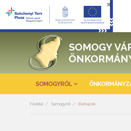
SOMOGY VÁ
ÖNKORMÁN
SOMOGYRÓL
ÖNKORMÁNYZ
Főoldal
Somogyról
Életrajzok