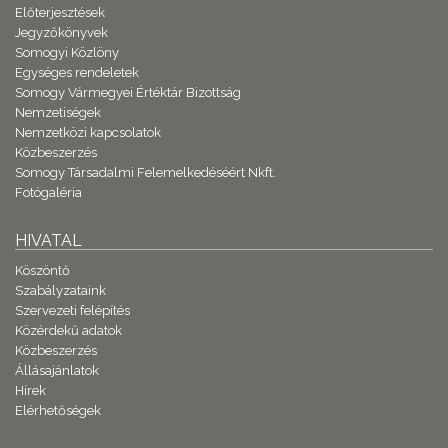
Előterjesztések
Jegyzőkönyvek
Somogyi Közlöny
Egységes rendeletek
Somogy Vármegyei Értéktár Bizottság
Nemzetiségek
Nemzetközi kapcsolatok
Közbeszerzés
Somogy Társadalmi Felemelkedéséért Nkft.
Fotógaléria
HIVATAL
Köszöntő
Szabályzataink
Szervezeti felépítés
Közérdekű adatok
Közbeszerzés
Állásajánlatok
Hírek
Elérhetőségek