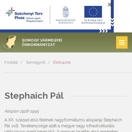
SOMOGY VÁRMEGYEI
ÖNKORMÁNYZAT
Főoldal
Somogyról
Életrajzok
Stephaich Pál
Alispán 1928-1945
A XX. század első felének nagyformátumú alispánja Stephaich
Pál volt. Tevékenysége alatt a megye nagy infrastrukturális
változáson ment keresztül. A megyei levéltár első emeleten