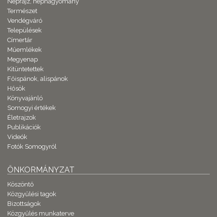
Néprajz, néphagyomány
Természet
Vendégváró
Települések
Címertár
Műemlékek
Megyenap
Kitüntetettek
Főispánok, alispánok
Hősök
Könyvajánló
Somogyi értékek
Életrajzok
Publikációk
Videók
Fotók Somogyról
ÖNKORMÁNYZAT
Köszöntő
Közgyűlési tagok
Bizottságok
Közgyűlés munkaterve