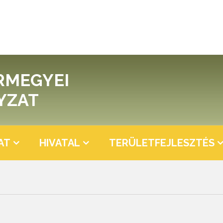
RMEGYEI
YZAT
AT
HIVATAL
TERÜLETFEJLESZTÉS