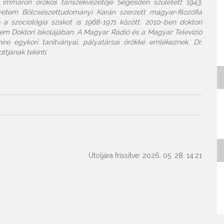
immáron örökös tanszékvezetője Segesden született 1943.
em Bölcsészettudományi Karán szerzett magyar-filozófia
a szociológia szakot is 1968-1971 között. 2010-ben doktori
em Doktori Iskolájában. A Magyar Rádió és a Magyar Televízió
e egykori tanítványai, pályatársai örökké emlékeznek. Dr.
tjának tekinti.
Utoljára frissítve: 2026. 05. 28. 14:21