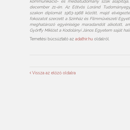
kommunikáció- és médiatudomány szak alapítója, 
december 21-én. Az Eötvös Loránd Tudományegyet
szakon diplomát 1963-1968 között, majd elvégezte 
fokozatot szerzett a Színház és Filmművészeti Egyet
meghatározó egyénisége maradandót alkotott, amir
Győrffy Miklóst a Kodolányi János Egyetem saját halot
Temetési búcsúztató az
adathir.hu
oldalról.
Vissza az előző oldalra