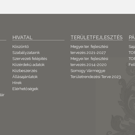
HIVATAL
TERÜLETFEJLESZTÉS
P
Köszöntő
Megyei ter. fejlesztési
Saj
Szabályzataink
tervezés 2021-2027
TO
Szervezeti felépítés
Megyei ter. fejlesztési
TOP
Közérdekű adatok
tervezés 2014-2020
Fel
Közbeszerzés
Somogy Vármegye
Állásajánlatok
Területrendezési Terve 2023.
Hírek
Elérhetőségek
tár