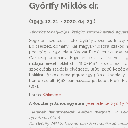
Győrffy Miklós dr.
(1943. 12. 21. - 2020. 04. 23.)
Táncsics Mihály-díjas újságíró, tanszékvezető, egyet
Segesden született, szülei: Győrffy József és Tele
Bölcsészettudományi Kar magyar-filozófia szakos h
pedagógus. 1971 óta a Magyar Rádió munkatársa, ve
Gazdaságtudományi Egyetem etika tanára volt. 19
műfajismeretet oktatott. 1980–1983 között az 
szociológia szakát is elvégezte. 1980–2008 között 
Politikai Főiskola pedagógusa. 1993 óta a Kodolány
ben doktorált. 1968-ban házasságot kötött Erdős Erz
(1974).
Forrás:
Wikipédia
A Kodolányi János Egyetem
jelentette be Győrffy M
Életének hetvenhetedik évében meghalt Dr. Győrf
egyetemi oktató.
Dr. Győrffy Miklós hazánk első kommunikáció tans