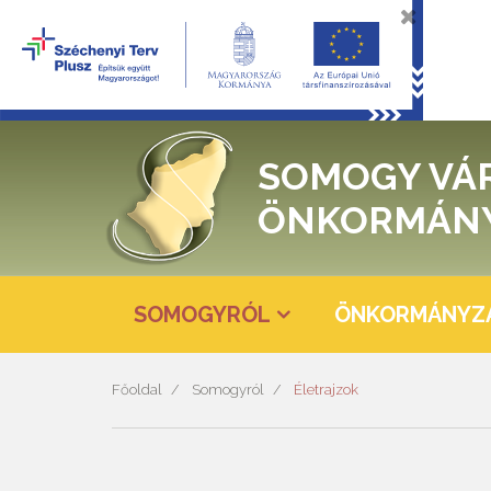
SOMOGY VÁ
ÖNKORMÁN
SOMOGYRÓL
ÖNKORMÁNYZ
Főoldal
Somogyról
Életrajzok