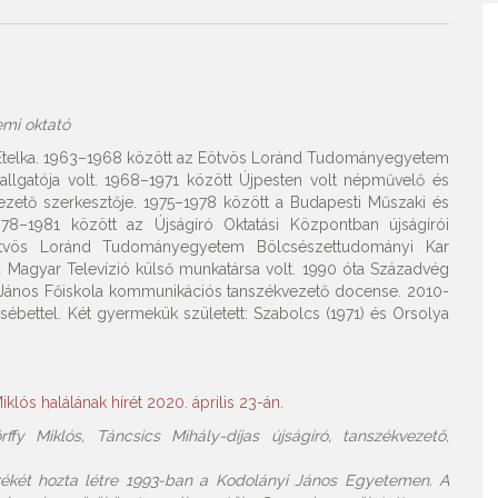
emi oktató
ky Etelka. 1963–1968 között az Eötvös Loránd Tudományegyetem
allgatója volt. 1968–1971 között Újpesten volt népművelő és
zető szerkesztője. 1975–1978 között a Budapesti Műszaki és
78–1981 között az Újságíró Oktatási Központban újságírói
Eötvös Loránd Tudományegyetem Bölcsészettudományi Kar
a Magyar Televízió külső munkatársa volt. 1990 óta Századvég
i János Főiskola kommunikációs tanszékvezető docense. 2010-
sébettel. Két gyermekük született: Szabolcs (1971) és Orsolya
iklós halálának hírét 2020. április 23-án.
fy Miklós, Táncsics Mihály-díjas újságíró, tanszékvezető,
zékét hozta létre 1993-ban a Kodolányi János Egyetemen. A