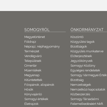
SOMOGYRÓL
ÖNKORMÁNYZAT
Megyetörténet
Köszöntő
Földrajz
Közgyűlési tagok
Néprajz, néphagyomány
Bizottságok
Természet
Közgyűlés munkaterve
Vendégváró
Előterjesztések
Települések
Jegyzőkönyvek
Címertár
Somogyi Közlöny
Műemlékek
Egységes rendeletek
Megyenap
Somogy Vármegyei Érték
Kitüntetettek
Bizottság
Főispánok, alispánok
Nemzetiségek
Hősök
Nemzetközi kapcsolatok
Könyvajánló
Közbeszerzés
Somogyi értékek
Somogy Társadalmi
Életrajzok
Felemelkedéséért Nkft.