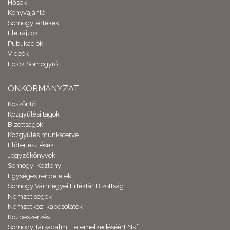
Hősök
Könyvajánló
Somogyi értékek
Életrajzok
Publikációk
Videók
Fotók Somogyról
ÖNKORMÁNYZAT
Köszöntő
Közgyűlési tagok
Bizottságok
Közgyűlés munkaterve
Előterjesztések
Jegyzőkönyvek
Somogyi Közlöny
Egységes rendeletek
Somogy Vármegyei Értéktár Bizottság
Nemzetiségek
Nemzetközi kapcsolatok
Közbeszerzés
Somogy Társadalmi Felemelkedéséért Nkft.