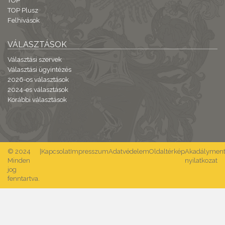
TOP
TOP Plusz
Felhívások
VÁLASZTÁSOK
Választási szervek
Választási ügyintézés
2026-os választások
2024-es választások
Korábbi választások
© 2024
|
Kapcsolat
Impresszum
Adatvédelem
Oldaltérkép
Akadálymente
Minden
nyilatkozat
jog
fenntartva.