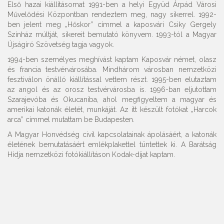
Első hazai kiállításomat 1991-ben a helyi Együd Árpád Városi
Művelődési Központban rendeztem meg, nagy sikerrel. 1992-
ben jelent meg „Hőskor” címmel a kaposvári Csiky Gergely
Színház múltját, sikereit bemutató könyvem. 1993-tól a Magyar
Újságíró Szövetség tagja vagyok.
1994-ben személyes meghívást kaptam Kaposvár német, olasz
és francia testvérvárosába. Mindhárom városban nemzetközi
fesztiválon önálló kiállítással vettem részt. 1995-ben elutaztam
az angol és az orosz testvérvárosba is. 1996-ban eljutottam
Szarajevóba és Okucaniba, ahol megfigyeltem a magyar és
amerikai katonák életét, munkáját. Az itt készült fotókat „Harcok
arca” címmel mutattam be Budapesten.
A Magyar Honvédség civil kapcsolatainak ápolásáért, a katonák
életének bemutatásáért emlékplakettel tüntettek ki. A Barátság
Hídja nemzetközi fotókiállításon Kodak-díjat kaptam.