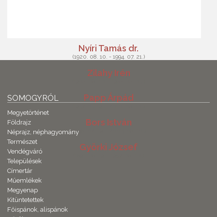
Nyíri Tamás dr.
(1920. 08. 10. - 1994. 07. 21.)
Zilahy Irén
(1904. 08. 10. - 1944. 04. 03.)
Papp Árpád
SOMOGYRÓL
(1937. 03. 19. - 2010. 08. 10.)
Megyetörténet
Bors István
Földrajz
(1938. 02. 19. - 2003. 08. 10.)
Néprajz, néphagyomány
Természet
Györki József
Vendégváró
(1891. 08. 19. - 1957. 08. 10.)
Települések
Címertár
Műemlékek
Megyenap
Kitüntetettek
Főispánok, alispánok