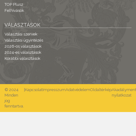
TOP Plusz
Felhívások
VÁLASZTÁSOK
Választási szervek
Választási ügyintézés
2026-os választások
2024-es választások
Korábbi választások
© 2024
|
Kapcsolat
Impresszum
Adatvédelem
Oldaltérkép
Akadálymente
Minden
nyilatkozat
jog
fenntartva.