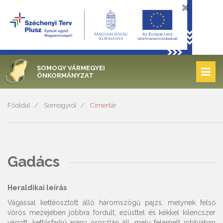
SOMOGY VÁRMEGYEI
ÖNKORMÁNYZAT
Főoldal
Somogyról
Címertár
Gadács
Heraldikai leírás
Vágással kettéosztott álló háromszögű pajzs, melynek felső
vörös mezejében jobbra fordult, ezüsttel és kékkel kilencszer
vágott, kettősfarkú arany oroszlán áll, mely felemelt jobbjában