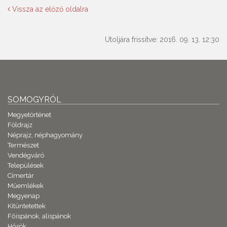
Vissza az előző oldalra
Utoljára frissítve: 2016. 09. 13. 12:30
SOMOGYRÓL
Megyetörténet
Földrajz
Néprajz, néphagyomány
Természet
Vendégváró
Települések
Címertár
Műemlékek
Megyenap
Kitüntetettek
Főispánok, alispánok
Hősök