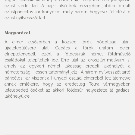
ezüst kardot tart. A pajzs alsó kék mezejében jobbra fordult
ezüstpáncélos kar könyököl, mely három, hegyével felfelé álló
ezüst nyílvesszőt tart.
Magyarázat
A címer elsősorban a község török hódoltság utáni
újratelepülésére utal. Gadács a török uralom idején
elnéptelenedett, ezért a földesurak német földművelő
családokat telepítettek ide. Erre utal az oroszlán-motívum is,
amely az egykori német lakosság eredeti lakóhelyét, a
németországi Hessen tartományt jelzi. A három nyílvesszőt tartó
páncélos kar viszont a Hunyadi család címeréből lett átemelve
annak emlékére, hogy az eredetileg Tolna vármegyében
letelepedett ősöket az akkori földesúr helyeztette át gadácsi
lakóhelyükre.