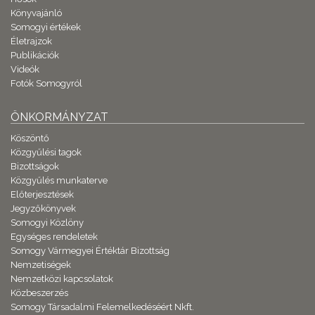
Könyvajánló
Somogyi értékek
Életrajzok
Publikációk
Videók
Fotók Somogyról
ÖNKORMÁNYZAT
Köszöntő
Közgyűlési tagok
Bizottságok
Közgyűlés munkaterve
Előterjesztések
Jegyzőkönyvek
Somogyi Közlöny
Egységes rendeletek
Somogy Vármegyei Értéktár Bizottság
Nemzetiségek
Nemzetközi kapcsolatok
Közbeszerzés
Somogy Társadalmi Felemelkedéséért Nkft.