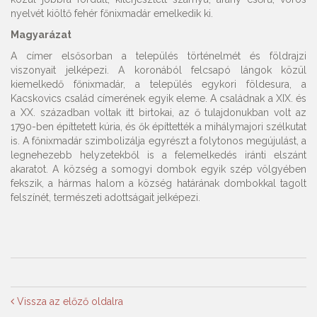
nyelvét kiöltő fehér főnixmadár emelkedik ki.
Magyarázat
A címer elsősorban a település történelmét és földrajzi
viszonyait jelképezi. A koronából felcsapó lángok közül
kiemelkedő főnixmadár, a település egykori földesura, a
Kacskovics család címerének egyik eleme. A családnak a XIX. és
a XX. században voltak itt birtokai, az ő tulajdonukban volt az
1790-ben építtetett kúria, és ők építtették a mihálymajori szélkutat
is. A főnixmadár szimbolizálja egyrészt a folytonos megújulást, a
legnehezebb helyzetekből is a felemelkedés iránti elszánt
akaratot. A község a somogyi dombok egyik szép völgyében
fekszik, a hármas halom a község határának dombokkal tagolt
felszínét, természeti adottságait jelképezi.
Vissza az előző oldalra