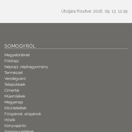
Utoljára frissítve: 2016. 09. 13. 12:29
SOMOGYRÓL
Megyetörténet
Földrajz
Néprajz, néphagyomány
Természet
Vendégváró
Települések
Címertár
Műemlékek
Megyenap
Kitüntetettek
Főispánok, alispánok
Hősök
Könyvajánló
Somogyi értékek