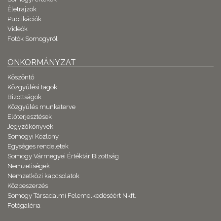
Életrajzok
Publikációk
Videók
Fotók Somogyról
ÖNKORMÁNYZAT
Köszöntő
Közgyűlési tagok
Bizottságok
Közgyűlés munkaterve
Előterjesztések
Jegyzőkönyvek
Somogyi Közlöny
Egységes rendeletek
Somogy Vármegyei Értéktár Bizottság
Nemzetiségek
Nemzetközi kapcsolatok
Közbeszerzés
Somogy Társadalmi Felemelkedéséért Nkft.
Fotógaléria