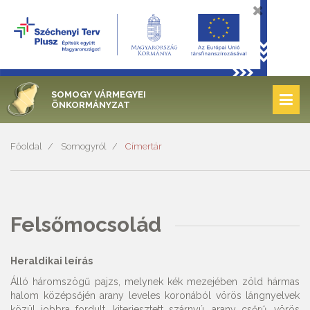
SOMOGY VÁRMEGYEI
ÖNKORMÁNYZAT
Főoldal
Somogyról
Címertár
Felsőmocsolád
Heraldikai leírás
Álló háromszögű pajzs, melynek kék mezejében zöld hármas
halom középsőjén arany leveles koronából vörös lángnyelvek
közül jobbra fordult, kiterjesztett szárnyú, arany csőrű, vörös