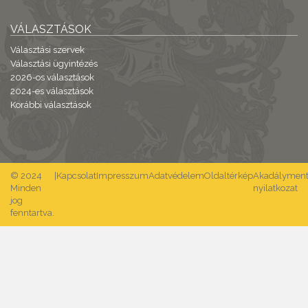
VÁLASZTÁSOK
Választási szervek
Választási ügyintézés
2026-os választások
2024-es választások
Korábbi választások
© 2024
|
Kapcsolat
Impresszum
Adatvédelem
Oldaltérkép
Akadálymente
Minden
nyilatkozat
jog
fenntartva.