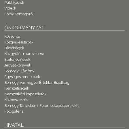
Publikációk
Videók
Fotók Somogyról
ÖNKORMÁNYZAT
Köszöntő
Közgyűlési tagok
Bizottságok
Közgyűlés munkaterve
Előterjesztések
Jegyzőkönyvek
Somogyi Közlöny
Egységes rendeletek
Somogy Vármegyei Értéktár Bizottság
Nemzetiségek
Nemzetközi kapcsolatok
Közbeszerzés
Somogy Társadalmi Felemelkedéséért Nkft.
Fotógaléria
HIVATAL