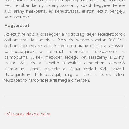
kék mezőben két nyílt arany sasszárny között hegyével felfelé
álló, arany markolattal és keresztvassal ellátott, ezüst pengéjű
kard szerepel.
Magyarázat
Az ezüst félhold a községben a hódoltság idején létesített török
őrállomásra utal, amely a Pécs és Verőce vonalon felállított
őrállomások egyike volt. A nyolcágú arany csillag a lakosság
vallásosságának, a zömmel református felekezetnek a
szimbóluma. A kék mezőben lebegő két sasszárny a Zrínyi
család ősi, és a később kibővített címerében szereplő
szimbólum, ennek átvétele a Zrínyi család XVI. századi
drávagárdonyi birtokosságát, míg a kard a török elleni
felszabadító harcokat jeleníti meg a címerben.
Vissza az előző oldalra