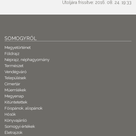
Utoljára frissítve: 2016. 08. 24. 19:33
SOMOGYRÓL
Megyetörténet
Földrajz
Néprajz, néphagyomány
Természet
Vendégváró
Települések
Címertár
Műemlékek
Megyenap
Kitüntetettek
Főispánok, alispánok
Hősök
Könyvajánló
Somogyi értékek
Életrajzok