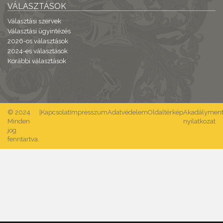
VÁLASZTÁSOK
Választási szervek
Választási ügyintézés
2026-os választások
2024-es választások
Korábbi választások
© 2024
|
Kapcsolat
Impresszum
Adatvédelem
Oldaltérkép
Akadálymente
Minden
nyilatkozat
jog
fenntartva.