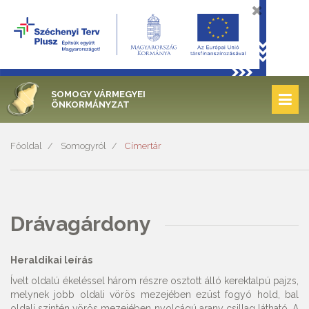
SOMOGY VÁRMEGYEI
ÖNKORMÁNYZAT
Főoldal
Somogyról
Címertár
Drávagárdony
Heraldikai leírás
Ívelt oldalú ékeléssel három részre osztott álló kerektalpú pajzs,
melynek jobb oldali vörös mezejében ezüst fogyó hold, bal
oldali szintén vörös mezejében nyolcágú arany csillag látható. A