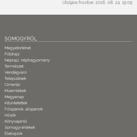
Utoljára frissítve: 2016. 08. 24. 19:09
SOMOGYRÓL
Megyetörténet
Földrajz
Néprajz, néphagyomány
Természet
Vendégváró
Települések
Címertár
Műemlékek
Megyenap
Kitüntetettek
Főispánok, alispánok
Hősök
Könyvajánló
Somogyi értékek
Életrajzok