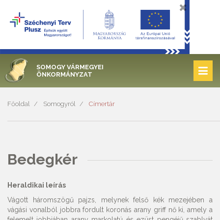
SOMOGY VÁRMEGYEI
ÖNKORMÁNYZAT
Főoldal
Somogyról
Címertár
Bedegkér
Heraldikai leírás
Vágott háromszögű pajzs, melynek felső kék mezejében a
vágási vonalból jobbra fordult koronás arany griff nő ki, amely a
felemelt jobbjában arany markolatú és ezüst pengéjű szablyát