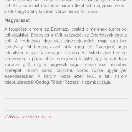
tart. Az alsó ezüst mezőben három (felül kettő egymás mellett,
alattuk egy) arany közepű, vörös heraldikai rózsa.
Magyarázat
A település címere az Esterházy család címerének elemeiből
lett kialakítva. Bedegkér a XVII. századtól az Esterházyak birtoka
volt. A hódoltság ideje alatt elnéptelenedett, majd 1701-ben
Esterházy Pál herceg azzal bízta meg Tót Györgyöt, hogy
telepítsen magyar lakósságot a faluba. Az Esterházyak hercegi
címerében a pajzs első mezejében látható egy kardot tartó
koronás griff, míg a negyedik vágott mező alsó részében
szerepel három darab ötszirmú vörös rózsa ugyanilyen
elrendezésben. A három rózsa ezen kívül a falu három
településrészét (Bedeg, Tótkér, Rózsás) is szimbolizálja.
Vissza az előző oldalra