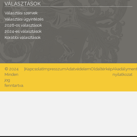
VÁLASZTÁSOK
Választási szervek
Választási ügyintézés
2026-os választások
2024-es választások
Korábbi választások
© 2024
|
Kapcsolat
Impresszum
Adatvédelem
Oldaltérkép
Akadálymente
Minden
nyilatkozat
jog
fenntartva.