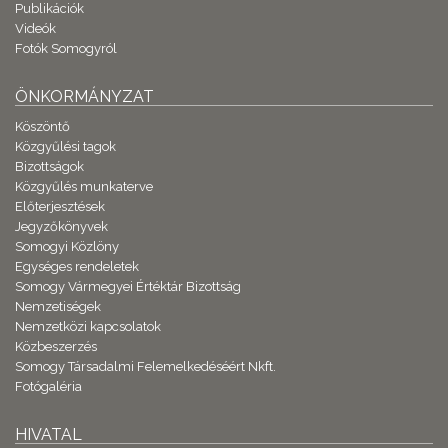
Publikációk
Videók
Fotók Somogyról
ÖNKORMÁNYZAT
Köszöntő
Közgyűlési tagok
Bizottságok
Közgyűlés munkaterve
Előterjesztések
Jegyzőkönyvek
Somogyi Közlöny
Egységes rendeletek
Somogy Vármegyei Értéktár Bizottság
Nemzetiségek
Nemzetközi kapcsolatok
Közbeszerzés
Somogy Társadalmi Felemelkedéséért Nkft.
Fotógaléria
HIVATAL