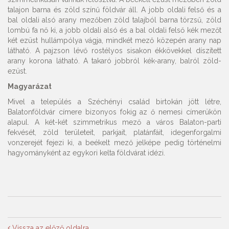
talajon barna és zöld színű földvár áll. A jobb oldali felső és a
bal oldali alsó arany mezőben zöld talajból barna törzsű, zöld
lombú fa nő ki, a jobb oldali alsó és a bal oldali felső kék mezőt
két ezüst hullámpólya vágja, mindkét mező közepén arany nap
látható. A pajzson lévő rostélyos sisakon ékkövekkel díszített
arany korona látható. A takaró jobbról kék-arany, balról zöld-
ezüst.
Magyarázat
Mivel a település a Széchényi család birtokán jött létre,
Balatonföldvár címere bizonyos fokig az ő nemesi címerükön
alapul. A két-két szimmetrikus mező a város Balaton-parti
fekvését, zöld területeit, parkjait, platánfáit, idegenforgalmi
vonzerejét fejezi ki, a beékelt mező jelképe pedig történelmi
hagyományként az egykori kelta földvárat idézi.
Vissza az előző oldalra