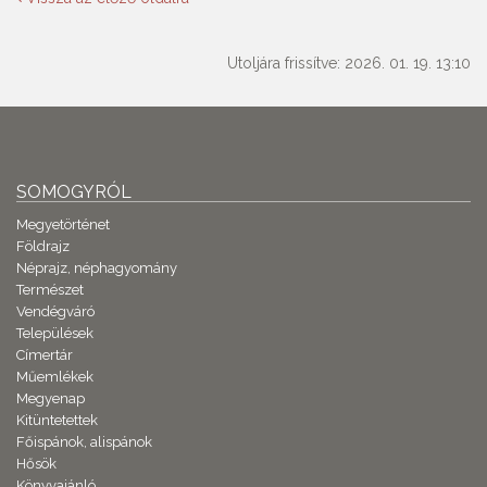
Utoljára frissítve: 2026. 01. 19. 13:10
SOMOGYRÓL
Megyetörténet
Földrajz
Néprajz, néphagyomány
Természet
Vendégváró
Települések
Címertár
Műemlékek
Megyenap
Kitüntetettek
Főispánok, alispánok
Hősök
Könyvajánló