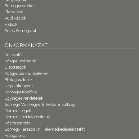
Somogyi értékek
Életrajzok
Publikációk
Videók
Fotók Somogyról
ÖNKORMÁNYZAT
Köszöntő
Közgyűlési tagok
Bizottságok
Közgyűlés munkaterve
Előterjesztések
Jegyzőkönyvek
Somogyi Közlöny
Egységes rendeletek
Somogy Vármegyei Értéktár Bizottság
Nemzetiségek
Nemzetközi kapcsolatok
Közbeszerzés
Somogy Társadalmi Felemelkedéséért Nkft.
Fotógaléria