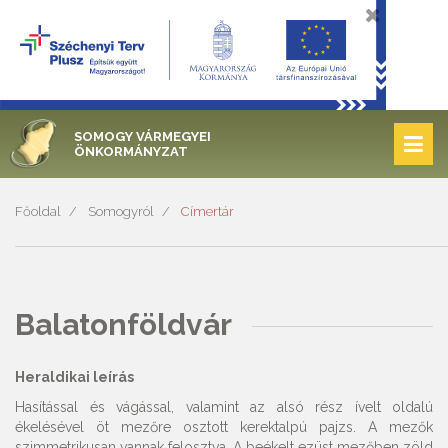
SOMOGY VÁRMEGYEI
ÖNKORMÁNYZAT
Főoldal
Somogyról
Címertár
Balatonföldvár
Heraldikai leírás
Hasítással és vágással, valamint az alsó rész ívelt oldalú
ékelésével öt mezőre osztott kerektalpú pajzs. A mezők
szimmetrikusan vannak felosztva. A beékelt ezüst mezőben zöld