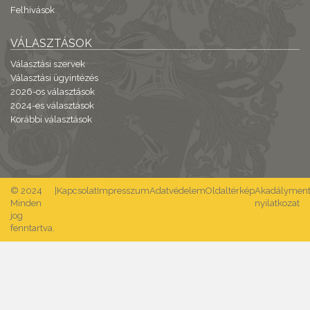
Felhívások
VÁLASZTÁSOK
Választási szervek
Választási ügyintézés
2026-os választások
2024-es választások
Korábbi választások
© 2024
|
Kapcsolat
Impresszum
Adatvédelem
Oldaltérkép
Akadálymente
Minden
nyilatkozat
jog
fenntartva.