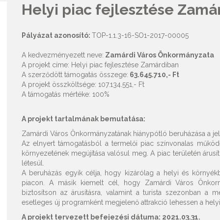
Helyi piac fejlesztése Zamá
Pályázat azonosító:
TOP-1.1.3-16-SO1-2017-00005
A kedvezményezett neve:
Zamárdi Város Önkormányzata
A projekt címe: Helyi piac fejlesztése Zamárdiban
A szerződött támogatás összege:
63.645.710,- Ft
A projekt összköltsége: 107.134.551,- Ft
A támogatás mértéke: 100%
A projekt tartalmának bemutatása:
Zamárdi Város Önkormányzatának hiánypótló beruházása a jelen 
Az elnyert támogatásból a termelői piac színvonalas működés
környezetének megújítása valósul meg. A piac területén árusító
létesül.
A beruházás egyik célja, hogy kizárólag a helyi és környék
piacon. A másik kiemelt cél, hogy Zamárdi Város Önkor
biztosítson az árusításra, valamint a turista szezonban a
esetleges új programként megjelenő attrakció lehessen a helyi 
A projekt tervezett befejezési dátuma: 2021.03.31.