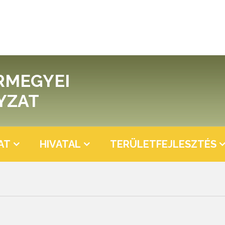
RMEGYEI
YZAT
AT
HIVATAL
TERÜLETFEJLESZTÉS