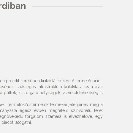
rdiban
projekt keretében kialakításra kerülő termelői piac.
éhez szükséges infrastruktúra kialakítása és a piac
 pultok, kiszolgáló helyiségek, vízvételi lehetőség is
beli termelők/őstermelők termékei jelenjenek meg a
mányzata egész évben megfelelő színvonalú teret
 megnövekedő forgalom számára is élvezhetővé, egy
piacot látogatni.