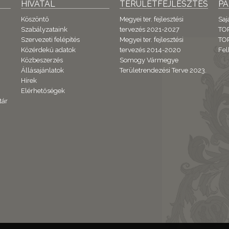
HIVATAL
TERÜLETFEJLESZTÉS
P
Köszöntő
Megyei ter. fejlesztési
Saj
Szabályzataink
tervezés 2021-2027
TO
Szervezeti felépítés
Megyei ter. fejlesztési
TOP
Közérdekű adatok
tervezés 2014-2020
Fel
Közbeszerzés
Somogy Vármegye
Állásajánlatok
Területrendezési Terve 2023.
Hírek
Elérhetőségek
tár