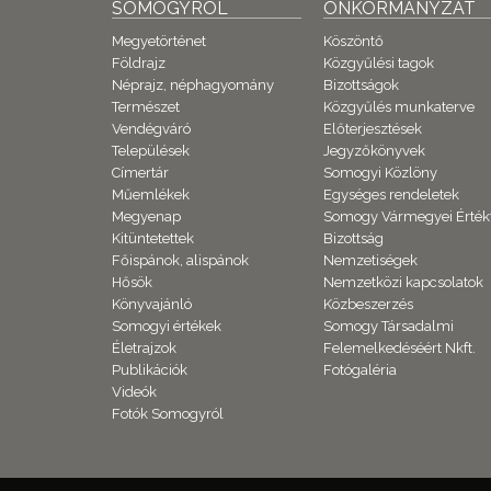
SOMOGYRÓL
ÖNKORMÁNYZAT
Megyetörténet
Köszöntő
Földrajz
Közgyűlési tagok
Néprajz, néphagyomány
Bizottságok
Természet
Közgyűlés munkaterve
Vendégváró
Előterjesztések
Települések
Jegyzőkönyvek
Címertár
Somogyi Közlöny
Műemlékek
Egységes rendeletek
Megyenap
Somogy Vármegyei Érték
Kitüntetettek
Bizottság
Főispánok, alispánok
Nemzetiségek
Hősök
Nemzetközi kapcsolatok
Könyvajánló
Közbeszerzés
Somogyi értékek
Somogy Társadalmi
Életrajzok
Felemelkedéséért Nkft.
Publikációk
Fotógaléria
Videók
Fotók Somogyról