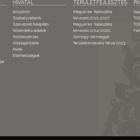
HIVATAL
TERÜLETFEJLESZTÉS
P
Köszöntő
Megyei ter. fejlesztési
Saj
Szabályzataink
tervezés 2021-2027
TO
Szervezeti felépítés
Megyei ter. fejlesztési
TOP
Közérdekű adatok
tervezés 2014-2020
Fel
Közbeszerzés
Somogy Vármegye
Állásajánlatok
Területrendezési Terve 2023.
Hírek
Elérhetőségek
tár