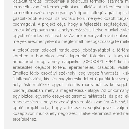
kialakult tárolási problémák a település termelői számára m
termelők számára terményeik piacra juttatása. A településen tal
termelők részére egy olyan gyűjtőpont jellegű agrár-logiszti
gazdálkodók európai színvonalú körülmények között tudják a
csomagolni. A projekt célja, hogy a fejlesztés segítségével
amely középtávon munkahelymegőrzést, illetve munkahelyter
együttműködés erősítéséhez. Az önkormányzat rövid ellátási l
melyek eredményeként a megtermelt mezőgazdasági termékek (
A településen telekkel rendelkező jobbágyságból a történel
körében a homokos kevés tápértékű földeken a konyhake
honosodott meg, amely napjainkra „CSÖKÖLYI EPER”-ként vá
értékesítés céljából történő epertermelés, családok, válla
Emellett több csökölyi székhelyi cég végez fuvarozási, kis
állattenyésztési, kis- és nagykereskedelmi ügynöki tevékeny
helyi őstermelőkkel együtt jelentős munkaórát és költsége
piacra jutásában, mely a megélhetésük alapja. Az önkormányza
egy biztos, egyenlő esélyeket teremtő raktározási és piaci el
rendelkezésre a helyi gazdasági szereplők számára. A belső, h
épülő projekt célja, hogy a fejlesztés segítségével javulj
középtávon munkahelymegőrzést, illetve -teremtést eredmén
erősítéséhez.