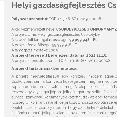
Helyi gazdaságfejlesztés C
Pályázat azonosító:
TOP-1.1.3-16-SO1-2019-00008
A kedvezményezett neve:
CSÖKÖLY KÖZSÉG ÖNKORMÁNYZ
A projekt címe: Helyi gazdaságfejlesztés Csökölyben
A szerződött támogatás összege:
99 999 948,- Ft
A projekt összköltsége: 99 999 948,- Ft
A támogatás mértéke: 100%
A projekt tervezett befejezési dátuma: 2022.11.15.
A projekt azonosító száma: TOP-1.1.3-16-SO1-2019-00008
A projekt tartalmának bemutatása:
A projekt megvalósításával egy korszerű, modern agrár-logi
Csökölyben, sem a környező községekben még nem volt péld
kapcsolódó beruházás valósul meg. A településen található has
részére egy olyan gyűjtőpont jellegű agrár-logisztikai fejles
európai színvonalú körülmények között tudják az eper termésük
Község Önkormányzatának céljai között hosszú idő óta szerepe
épület hasznosítása oly módon, hogy az a helyi érdekeket s
(különösen eper) jellege, valamint az e termékek iránt meg