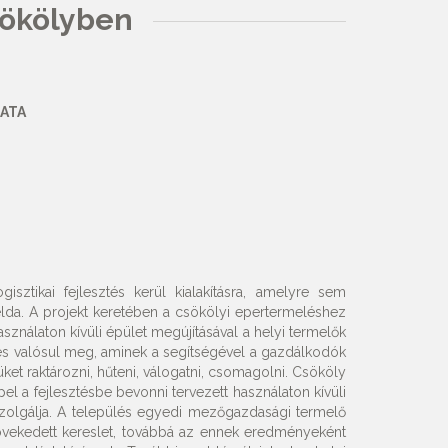
sökölyben
ATA
sztikai fejlesztés kerül kialakításra, amelyre sem
a. A projekt keretében a csökölyi epertermeléshez
ználaton kívüli épület megújításával a helyi termelők
ztés valósul meg, aminek a segítségével a gazdálkodók
et raktározni, hűteni, válogatni, csomagolni. Csököly
l a fejlesztésbe bevonni tervezett használaton kívüli
zolgálja. A település egyedi mezőgazdasági termelő
növekedett kereslet, továbbá az ennek eredményeként