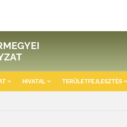
RMEGYEI
YZAT
AT
HIVATAL
TERÜLETFEJLESZTÉS