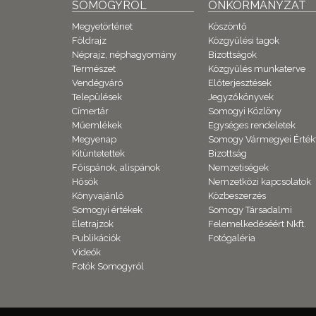
SOMOGYRÓL
ÖNKORMÁNYZAT
Megyetörténet
Köszöntő
Földrajz
Közgyűlési tagok
Néprajz, néphagyomány
Bizottságok
Természet
Közgyűlés munkaterve
Vendégváró
Előterjesztések
Települések
Jegyzőkönyvek
Címertár
Somogyi Közlöny
Műemlékek
Egységes rendeletek
Megyenap
Somogy Vármegyei Érték
Kitüntetettek
Bizottság
Főispánok, alispánok
Nemzetiségek
Hősök
Nemzetközi kapcsolatok
Könyvajánló
Közbeszerzés
Somogyi értékek
Somogy Társadalmi
Életrajzok
Felemelkedéséért Nkft.
Publikációk
Fotógaléria
Videók
Fotók Somogyról