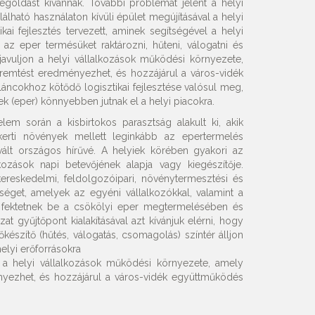
egoldást kívánnak. További problémát jelent a helyi
álható használaton kívüli épület megújításával a helyi
kai fejlesztés tervezett, aminek segítségével a helyi
z eper termésüket raktározni, hűteni, válogatni és
 javuljon a helyi vállalkozások működési környezete,
emtést eredményezhet, és hozzájárul a város-vidék
áncokhoz kötődő logisztikai fejlesztése valósul meg,
eper) könnyebben jutnak el a helyi piacokra.
em során a kisbirtokos parasztság alakult ki, akik
rti növények mellett leginkább az epertermelés
lt országos hírűvé. A helyiek körében gyakori az
lkozások napi betevőjének alapja vagy kiegészítője.
kereskedelmi, feldolgozóipari, növénytermesztési és
séget, amelyek az egyéni vállalkozókkal, valamint a
t fektetnek be a csökölyi eper megtermelésében és
t gyűjtőpont kialakításával azt kívánjuk elérni, hogy
őkészítő (hűtés, válogatás, csomagolás) színtér álljon
elyi erőforrásokra
on a helyi vállalkozások működési környezete, amely
yezhet, és hozzájárul a város-vidék együttműködés