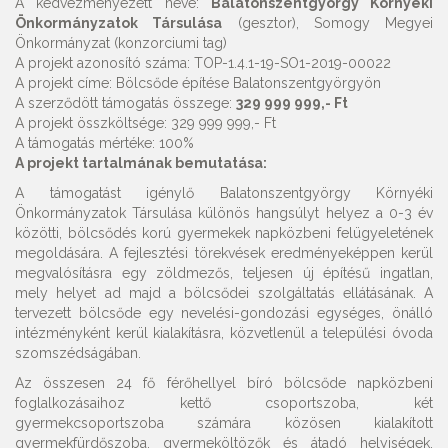
A kedvezményezett neve:
Balatonszentgyörgy Környéki
Önkormányzatok Társulása
(gesztor), Somogy Megyei
Önkormányzat (konzorciumi tag)
A projekt azonosító száma: TOP-1.4.1-19-SO1-2019-00022
A projekt címe: Bölcsőde építése Balatonszentgyörgyön
A szerződött támogatás összege:
329 999 999,- Ft
A projekt összköltsége: 329 999 999,- Ft
A támogatás mértéke: 100%
A projekt tartalmának bemutatása:
A támogatást igénylő Balatonszentgyörgy Környéki
Önkormányzatok Társulása különös hangsúlyt helyez a 0-3 év
közötti, bölcsődés korú gyermekek napközbeni felügyeletének
megoldására. A fejlesztési törekvések eredményeképpen kerül
megvalósításra egy zöldmezős, teljesen új építésű ingatlan,
mely helyet ad majd a bölcsődei szolgáltatás ellátásának. A
tervezett bölcsőde egy nevelési-gondozási egységes, önálló
intézményként kerül kialakításra, közvetlenül a települési óvoda
szomszédságában.
Az összesen 24 fő férőhellyel bíró bölcsőde napközbeni
foglalkozásaihoz kettő csoportszoba, két
gyermekcsoportszoba számára közösen kialakított
gyermekfürdőszoba, gyermeköltözők és átadó helyiségek,