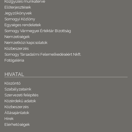
Közgyűlés munkaterve
Előterjesztések
Jegyzőkönyvek
Somogyi Közlöny
Egységes rendeletek
Somogy Vármegyei Értéktár Bizottság
Nemzetiségek
Nemzetközi kapcsolatok
Közbeszerzés
Somogy Társadalmi Felemelkedéséért Nkft.
Fotógaléria
HIVATAL
Köszöntő
Szabályzataink
Szervezeti felépítés
Közérdekű adatok
Közbeszerzés
Állásajánlatok
Hírek
Elérhetőségek