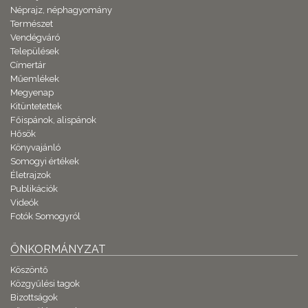
Néprajz, néphagyomány
Természet
Vendégváró
Települések
Címertár
Műemlékek
Megyenap
Kitüntetettek
Főispánok, alispánok
Hősök
Könyvajánló
Somogyi értékek
Életrajzok
Publikációk
Videók
Fotók Somogyról
ÖNKORMÁNYZAT
Köszöntő
Közgyűlési tagok
Bizottságok