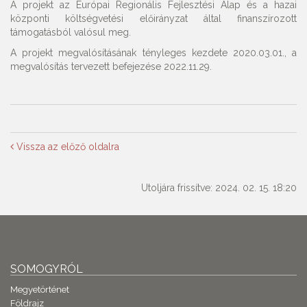
A projekt az Európai Regionális Fejlesztési Alap és a hazai
központi költségvetési előirányzat által finanszírozott
támogatásból valósul meg.
A projekt megvalósításának tényleges kezdete 2020.03.01., a
megvalósítás tervezett befejezése 2022.11.29.
Vissza az előző oldalra
Utoljára frissítve: 2024. 02. 15. 18:20
SOMOGYRÓL
Megyetörténet
Földrajz