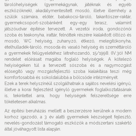
tárolóhelyiségek (gyermekágynak, játéknak és egyéb
eszközöknek), akadálymentesített mosdó, illetve illemhely a
szülők számára, előtér, babakocsi-tároló, takarítószer-raktár,
gyermekcsoport-szobánként egy-egy terasz, valamint
játszóudvar építése tervezett. A vezetői iroda, gondozónői
szoba és teakonyha, irattár, felnőttek részére kialakított öltöző és
mosdó, WC helyiség, zuhanyzó, étkező, melegítőkonyha,
ételhulladék-tároló, mosoda és vasaló helyiség és szeméttároló
a gyermekek felügyeletéhez létrehozandó, 15/1998. (IV.30) NM
rendelet előírásait magába foglaló helyiségek. A kötelező
helyiségeken túl a tervezett sószoba és a nagymozgást
elősegítő vagy mozgásfejlesztő szoba kialakítása teszi még
komfortosabbá és sokoldalúbbá a bölcsőde intézményét.
Ezek a terek helyszínéül szolgálhatnak a sajátos nevelési igényű,
illetve a korai fejlesztést igénylő gyermekek foglalkoztatásának
is, tekintettel arra, hogy helyiségek felszereltsége erre
tökéletesen alkalmas.
Az építési beruházás mellett a beszerzésre kerülnek a modern
korhoz igazodó, a 3 év alatti gyermekek készségeit fejlesztő,
nevelés-gondozást támogató eszközök a módszertani szakértő
által jóváhagyott lista alapján.