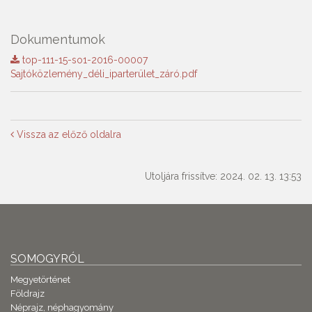
Dokumentumok
top-111-15-so1-2016-00007
Sajtóközlemény_déli_iparterület_záró.pdf
Vissza az előző oldalra
Utoljára frissítve: 2024. 02. 13. 13:53
SOMOGYRÓL
Megyetörténet
Földrajz
Néprajz, néphagyomány