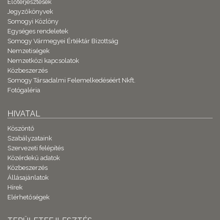
Előterjesztések
Jegyzőkönyvek
Somogyi Közlöny
Egységes rendeletek
Somogy Vármegyei Értéktár Bizottság
Nemzetiségek
Nemzetközi kapcsolatok
Közbeszerzés
Somogy Társadalmi Felemelkedéséért Nkft.
Fotógaléria
HIVATAL
Köszöntő
Szabályzataink
Szervezeti felépítés
Közérdekű adatok
Közbeszerzés
Állásajánlatok
Hírek
Elérhetőségek