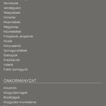
Természet
Vendégváró
Települések
Címertár
Műemlékek
Megyenap
Kitüntetettek
Főispánok, alispánok
Hősök
Könyvajánló
Somogyi értékek
Életrajzok
Publikációk
Videók
Fotók Somogyról
ÖNKORMÁNYZAT
Köszöntő
Közgyűlési tagok
Bizottságok
Közgyűlés munkaterve