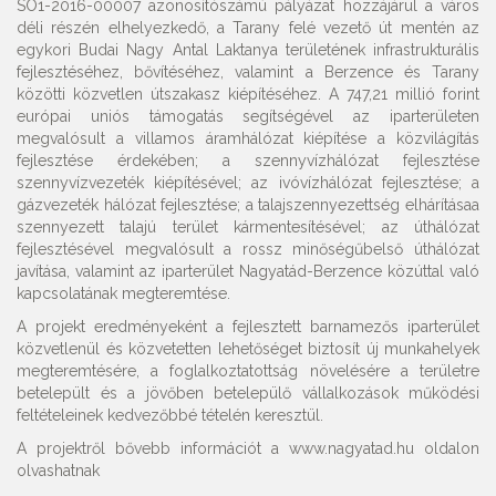
SO1-2016-00007 azonosítószámú pályázat hozzájárul a város
déli részén elhelyezkedő, a Tarany felé vezető út mentén az
egykori Budai Nagy Antal Laktanya területének infrastrukturális
fejlesztéséhez, bővítéséhez, valamint a Berzence és Tarany
közötti közvetlen útszakasz kiépítéséhez. A 747,21 millió forint
európai uniós támogatás segítségével az iparterületen
megvalósult a villamos áramhálózat kiépítése a közvilágítás
fejlesztése érdekében; a szennyvízhálózat fejlesztése
szennyvízvezeték kiépítésével; az ivóvízhálózat fejlesztése; a
gázvezeték hálózat fejlesztése; a talajszennyezettség elhárításaa
szennyezett talajú terület kármentesítésével; az úthálózat
fejlesztésével megvalósult a rossz minőségűbelső úthálózat
javítása, valamint az iparterület Nagyatád-Berzence közúttal való
kapcsolatának megteremtése.
A projekt eredményeként a fejlesztett barnamezős iparterület
közvetlenül és közvetetten lehetőséget biztosít új munkahelyek
megteremtésére, a foglalkoztatottság növelésére a területre
betelepült és a jövőben betelepülő vállalkozások működési
feltételeinek kedvezőbbé tételén keresztül.
A projektről bővebb információt a www.nagyatad.hu oldalon
olvashatnak