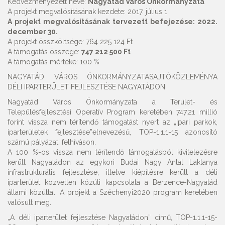
Kedvezményezett neve:
Nagyatád Város Önkormányzata
A projekt megvalósításának kezdete: 2017. július 1.
A projekt megvalósításának tervezett befejezése: 2022.
december 30.
A projekt összköltsége: 764 225 124 Ft
A támogatás összege:
747 212 500 Ft
A támogatás mértéke: 100 %
NAGYATÁD VÁROS ÖNKORMÁNYZATASAJTÓKÖZLEMÉNYA
DÉLI IPARTERÜLET FEJLESZTÉSE NAGYATÁDON
Nagyatád Város Önkormányzata a Terület- és
Településfejlesztési Operatív Program keretében 747,21 millió
forint vissza nem térítendő támogatást nyert az „Ipari parkok,
iparterületek fejlesztése”elnevezésű, TOP-1.1.1-15 azonosító
számú pályázati felhíváson.
A 100 %-os vissza nem térítendő támogatásból kivitelezésre
került Nagyatádon az egykori Budai Nagy Antal Laktanya
infrastrukturális fejlesztése, illetve kiépítésre került a déli
iparterület közvetlen közúti kapcsolata a Berzence-Nagyatád
állami közúttal. A projekt a Széchenyi2020 program keretében
valósult meg.
„A déli iparterület fejlesztése Nagyatádon” című, TOP-1.1.1-15-