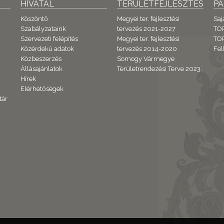
HIVATAL
TERÜLETFEJLESZTÉS
P
Köszöntő
Megyei ter. fejlesztési
Saj
Szabályzataink
tervezés 2021-2027
TO
Szervezeti felépítés
Megyei ter. fejlesztési
TOP
Közérdekű adatok
tervezés 2014-2020
Fel
Közbeszerzés
Somogy Vármegye
Állásajánlatok
Területrendezési Terve 2023.
Hírek
Elérhetőségek
tár