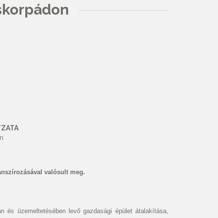
iskorpádon
YZATA
on
anszírozásával valósult meg.
n és üzemeltetésében levő gazdasági épület átalakítása,