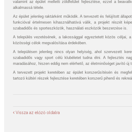
valamint az épület melletti zöldfelület fejlesztése, ezzel a beavatk
alkalmassá tétele.
Az épület jelenleg raktárként működik. A tervezett és felújított állap
funkcióval értelmesen kihasználhatóvá válik, a projekt részét kép
szabadidős és sporteszközök, használati eszközök beszerzése is.
A település vezetésének, a lakossággal egyeztetett közös céljai, a
közösségi célok megvalósítása érdekében.
A településen jelenleg nincs olyan helyiség, ahol szervezett ker
szabadidős vagy sport célú klubéletet tudna élni. A fejlesztés na
maradásához, hiszen eddig nem elérhető, az életminőséget javító új t
A tervezett projekt keretében az épület korszerűsítésén és megfel
tartozó kültéri részek fejlesztése keretében korszerű pihenő és rekreác
Vissza az előző oldalra