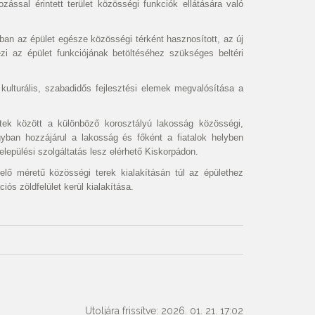
ozással érintett terület közösségi funkciók ellátására való
otban az épület egésze közösségi térként hasznosított, az új
ezi az épület funkciójának betöltéséhez szükséges beltéri
 kulturális, szabadidős fejlesztési elemek megvalósítása a
etek között a különböző korosztályú lakosság közösségi,
gyban hozzájárul a lakosság és főként a fiatalok helyben
elepülési szolgáltatás lesz elérhető Kiskorpádon.
elő méretű közösségi terek kialakításán túl az épülethez
iós zöldfelület kerül kialakítása.
Utoljára frissítve: 2026. 01. 21. 17:02