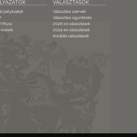
ÁLYÁZATOK
VÁLASZTÁSOK
át pályázatok
Választási szervek
P
Választási ügyintézés
 Plusz
2026-os választások
hívások
2024-es választások
Korábbi választások