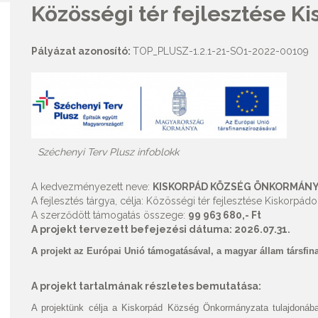
Közösségi tér fejlesztése K
Pályázat azonosító:
TOP_PLUSZ-1.2.1-21-SO1-2022-00109
Széchenyi Terv Plusz infoblokk
A kedvezményezett neve:
KISKORPÁD KÖZSÉG ÖNKORMÁN
A fejlesztés tárgya, célja: Közösségi tér fejlesztése Kiskorpád
A szerződött támogatás összege:
99 963 680,- Ft
A projekt tervezett befejezési dátuma: 2026.07.31.
A projekt az Európai Unió támogatásával, a magyar állam társfin
A projekt tartalmának részletes bemutatása:
A projektünk célja a Kiskorpád Község Önkormányzata tulajdonába