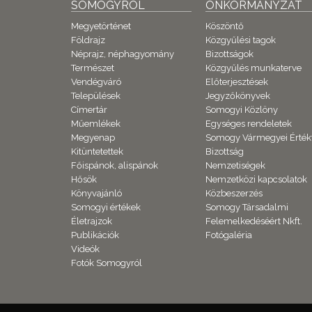
SOMOGYRÓL
ÖNKORMÁNYZAT
Megyetörténet
Köszöntő
Földrajz
Közgyűlési tagok
Néprajz, néphagyomány
Bizottságok
Természet
Közgyűlés munkaterve
Vendégváró
Előterjesztések
Települések
Jegyzőkönyvek
Címertár
Somogyi Közlöny
Műemlékek
Egységes rendeletek
Megyenap
Somogy Vármegyei Érték
Kitüntetettek
Bizottság
Főispánok, alispánok
Nemzetiségek
Hősök
Nemzetközi kapcsolatok
Könyvajánló
Közbeszerzés
Somogyi értékek
Somogy Társadalmi
Életrajzok
Felemelkedéséért Nkft.
Publikációk
Fotógaléria
Videók
Fotók Somogyról