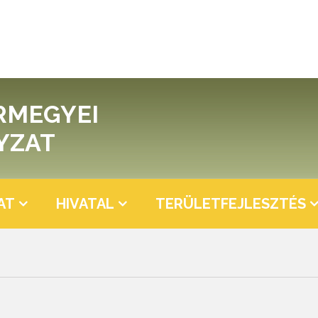
RMEGYEI
YZAT
AT
HIVATAL
TERÜLETFEJLESZTÉS