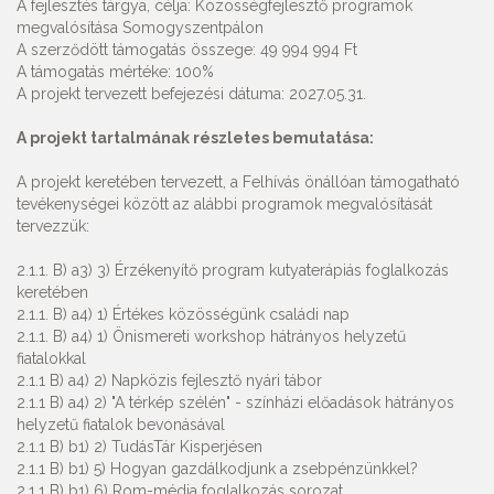
A fejlesztés tárgya, célja: Közösségfejlesztő programok
megvalósítása Somogyszentpálon
A szerződött támogatás összege: 49 994 994 Ft
A támogatás mértéke: 100%
A projekt tervezett befejezési dátuma: 2027.05.31.
A projekt tartalmának részletes bemutatása:
A projekt keretében tervezett, a Felhívás önállóan támogatható
tevékenységei között az alábbi programok megvalósítását
tervezzük:
2.1.1. B) a3) 3) Érzékenyítő program kutyaterápiás foglalkozás
keretében
2.1.1. B) a4) 1) Értékes közösségünk családi nap
2.1.1. B) a4) 1) Önismereti workshop hátrányos helyzetű
fiatalokkal
2.1.1 B) a4) 2) Napközis fejlesztő nyári tábor
2.1.1 B) a4) 2) "A térkép szélén" - színházi előadások hátrányos
helyzetű fiatalok bevonásával
2.1.1 B) b1) 2) TudásTár Kisperjésen
2.1.1 B) b1) 5) Hogyan gazdálkodjunk a zsebpénzünkkel?
2.1.1 B) b1) 6) Rom-média foglalkozás sorozat