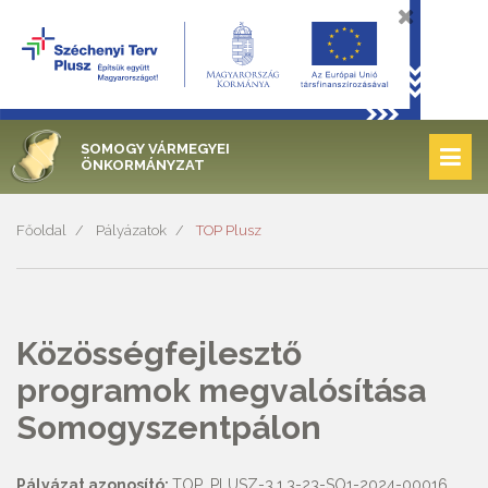
SOMOGY VÁRMEGYEI
ÖNKORMÁNYZAT
Főoldal
Pályázatok
TOP Plusz
Közösségfejlesztő
programok megvalósítása
Somogyszentpálon
Pályázat azonosító:
TOP_PLUSZ-3.1.3-23-SO1-2024-00016