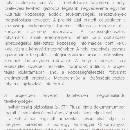
helyi cselekvési terv. Az 1. mérföldkövet követően, a helyi
cselekvési tervhez igazodva legalább negyedévente egyszer
kulturális közösségi akciók, tevékenységek, rendezvények
megvalósítása tervezett. A projekt által érintett célterületen a
közösségi tevékenységek történeti feltárása is megvalósul a
könyvtári intézmény bevonásával. A közösségfejlesztési
folyamatról, annak eredményeiről, ehhez való csatlakozás
lehetőségeiről tájékoztató közösségi információs pont kerül
kialakításra a könyvtári intézményben. A helyi cselekvési tervhez
igazodóan a település stratégiai dokumentumai is módosításra
kerülnek (amennyiben releváns). A helyi cselekvési terv
elkészültét követően részvételi fórumokat indítunk a projekt
teljes időtartamában, ahol a közösségfejlesztési folyamat
eredményeit értékeljük. Megteremtjük a közösségfejlesztési
folyamat tájékoztatási platformját.
A projektben tervezett, kötelezően megvalósítandó
tevékenységek:
-
nyilvánosság biztosítása (a „KTK Plusz” című dokumentumban
foglalt tájékoztatási és nyilvánossági vállalások teljesítése)
-
a Felhívásban rögzített horizontális elvárásokat teljesítjük,
melynek keretében a Somogy Vármegyei Önkormányzat