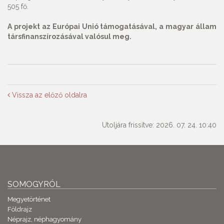
505 fő.
A projekt az Európai Unió támogatásával, a magyar állam
társfinanszírozásával valósul meg.
Vissza az előző oldalra
Utoljára frissítve: 2026. 07. 24. 10:40
SOMOGYRÓL
Megyetörténet
Földrajz
Néprajz, néphagyomány