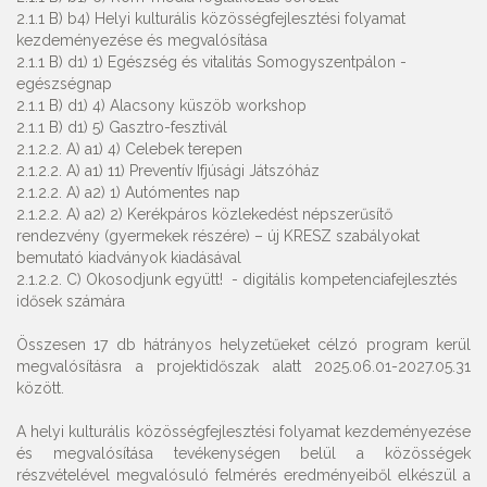
2.1.1 B) b4) Helyi kulturális közösségfejlesztési folyamat
kezdeményezése és megvalósítása
2.1.1 B) d1) 1) Egészség és vitalitás Somogyszentpálon -
egészségnap
2.1.1 B) d1) 4) Alacsony küszöb workshop
2.1.1 B) d1) 5) Gasztro-fesztivál
2.1.2.2. A) a1) 4) Celebek terepen
2.1.2.2. A) a1) 11) Preventív Ifjúsági Játszóház
2.1.2.2. A) a2) 1) Autómentes nap
2.1.2.2. A) a2) 2) Kerékpáros közlekedést népszerűsítő
rendezvény (gyermekek részére) – új KRESZ szabályokat
bemutató kiadványok kiadásával
2.1.2.2. C) Okosodjunk együtt! - digitális kompetenciafejlesztés
idősek számára
Összesen 17 db hátrányos helyzetűeket célzó program kerül
megvalósításra a projektidőszak alatt 2025.06.01-2027.05.31
között.
A helyi kulturális közösségfejlesztési folyamat kezdeményezése
és megvalósítása tevékenységen belül a közösségek
részvételével megvalósuló felmérés eredményeiből elkészül a