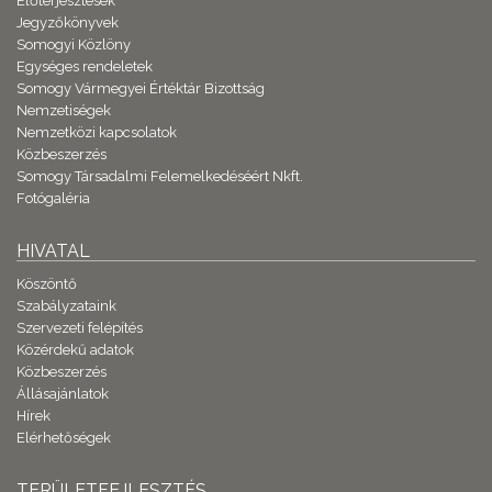
Előterjesztések
Jegyzőkönyvek
Somogyi Közlöny
Egységes rendeletek
Somogy Vármegyei Értéktár Bizottság
Nemzetiségek
Nemzetközi kapcsolatok
Közbeszerzés
Somogy Társadalmi Felemelkedéséért Nkft.
Fotógaléria
HIVATAL
Köszöntő
Szabályzataink
Szervezeti felépítés
Közérdekű adatok
Közbeszerzés
Állásajánlatok
Hírek
Elérhetőségek
TERÜLETFEJLESZTÉS