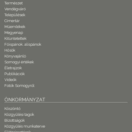
Természet
Vendégváró
Települések
Címertár
Műemlékek
Megyenap
Kitüntetettek
Főispánok, alispánok
Hősök
Könyvajánló
Somogyi értékek
Életrajzok
Publikációk
Videók
Fotók Somogyról
ÖNKORMÁNYZAT
Köszöntő
Közgyűlési tagok
Bizottságok
Közgyűlés munkaterve