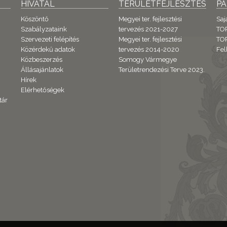
HIVATAL
TERÜLETFEJLESZTÉS
P
Köszöntő
Megyei ter. fejlesztési
Saj
Szabályzataink
tervezés 2021-2027
TO
Szervezeti felépítés
Megyei ter. fejlesztési
TOP
Közérdekű adatok
tervezés 2014-2020
Fel
Közbeszerzés
Somogy Vármegye
Állásajánlatok
Területrendezési Terve 2023.
Hírek
Elérhetőségek
tár