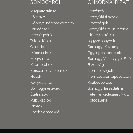
SOMOGYRÓL
ÖNKORMÁNYZAT
Megyetörténet
Köszöntő
Földrajz
Közgyűlési tagok
Néprajz, néphagyomány
Bizottságok
Természet
Közgyűlés munkaterve
Vendégváró
Előterjesztések
Települések
Jegyzőkönyvek
Címertár
Somogyi Közlöny
Műemlékek
Egységes rendeletek
Megyenap
Somogy Vármegyei Érték
Kitüntetettek
Bizottság
Főispánok, alispánok
Nemzetiségek
Hősök
Nemzetközi kapcsolatok
Könyvajánló
Közbeszerzés
Somogyi értékek
Somogy Társadalmi
Életrajzok
Felemelkedéséért Nkft.
Publikációk
Fotógaléria
Videók
Fotók Somogyról