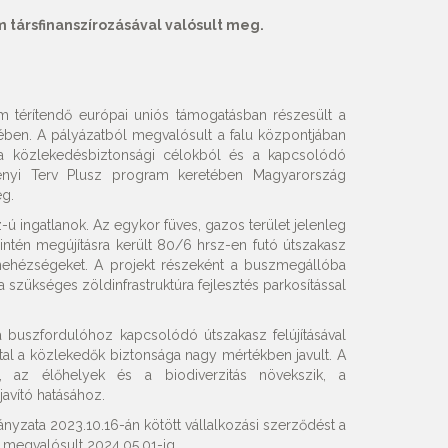
 társfinanszírozásával valósult meg.
m térítendő európai uniós támogatásban részesült a
tében. A pályázatból megvalósult a falu központjában
sa közlekedésbiztonsági célokból és a kapcsolódó
échenyi Terv Plusz program keretében Magyarország
eg.
-ú ingatlanok. Az egykor füves, gazos terület jelenleg
ntén megújításra került 80/6 hrsz-en futó útszakasz
nehézségeket. A projekt részeként a buszmegállóba
a szükséges zöldinfrastruktúra fejlesztés parkosítással
 buszfordulóhoz kapcsolódó útszakasz felújításával
ltal a közlekedők biztonsága nagy mértékben javult. A
let, az élőhelyek és a biodiverzitás növekszik, a
avító hatásához.
nyzata 2023.10.16-án kötött vállalkozási szerződést a
 megvalósult 2024.05.01-ig.