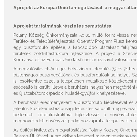
A projekt az Európai Unió támogatásával, a magyar állam
A projekt tartalmának részletes bemutatása:
Polány Község Önkormányzata 50,01 millió forint vissza ne
Terület- és Településfejlesztési Operatív Program Plusz kere
egy buszforduló építése, a kapcsolódó útszakasz felújítá
területek zöldinfrastruktúra fejlesztése. A projekt a Sz
Kormánya és az Európai Unió társfinanszírozásával valósult m
A megvalósítás elsődleges helyszínei a település 73 és 74 hrsz
biztonságos buszmegállónak és buszfordulóak ad helyet. Szi
is, csökkentve ezzel a településen mutatkozó közlekedési 
esőbeálló is került, illetve a beruházási helyszínen megtörtént 
és új utcabútorok (padok, hulladékgyűjtő) kihelyezésével.
A beruházás eredményeként a buszforduló kiépítésével és a
jelentős közlekedésbiztonsági fejlesztés valósult meg és ezá
belterületi zöldinfrastruktúra fejlesztéssel a növényfelü
megnövekedett növényzet pedig hozzájárul a település klíma j
Az építési kivitelezés megvalósítására Polány Község Önkormá
Balaton-Út Kft-vel. A projektben tervezett minden tevékenység