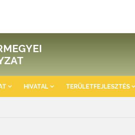
RMEGYEI
YZAT
AT
HIVATAL
TERÜLETFEJLESZTÉS