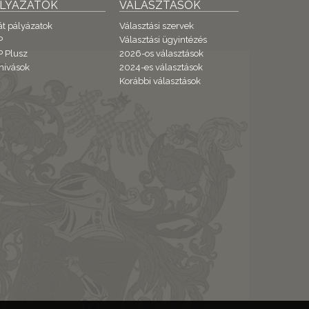
ÁLYÁZATOK
VÁLASZTÁSOK
át pályázatok
Választási szervek
P
Választási ügyintézés
 Plusz
2026-os választások
hívások
2024-es választások
Korábbi választások