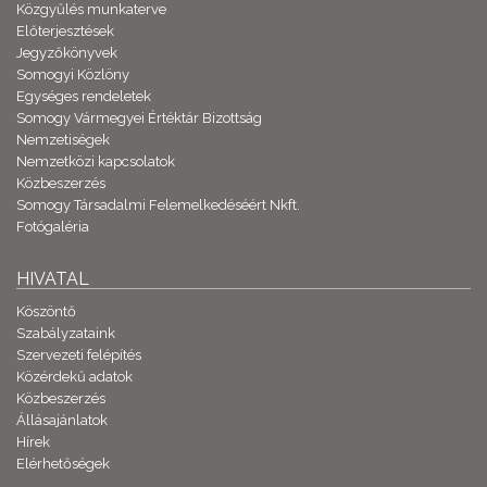
Közgyűlés munkaterve
Előterjesztések
Jegyzőkönyvek
Somogyi Közlöny
Egységes rendeletek
Somogy Vármegyei Értéktár Bizottság
Nemzetiségek
Nemzetközi kapcsolatok
Közbeszerzés
Somogy Társadalmi Felemelkedéséért Nkft.
Fotógaléria
HIVATAL
Köszöntő
Szabályzataink
Szervezeti felépítés
Közérdekű adatok
Közbeszerzés
Állásajánlatok
Hírek
Elérhetőségek