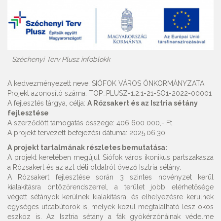
Széchenyi Terv Plusz infoblokk
A kedvezményezett neve: SIÓFOK VÁROS ÖNKORMÁNYZATA
Projekt azonosító száma: TOP_PLUSZ-1.2.1-21-SO1-2022-00001
A fejlesztés tárgya, célja:
A Rózsakert és az Isztria sétány
fejlesztése
A szerződött támogatás összege: 406 600 000,- Ft
A projekt tervezett befejezési dátuma: 2025.06.30.
A projekt tartalmának részletes bemutatása:
A projekt keretében megújul Siófok város ikonikus partszakasza
a Rózsakert és az azt déli oldalról övező Isztria sétány.
A Rózsakert fejlesztése során 3 szintes növényzet kerül
kialakításra öntözőrendszerrel, a terület jobb elérhetősége
végett sétányok kerülnek kialakításra, és elhelyezésre kerülnek
egységes utcabútorok is, melyek közül megtalálható lesz okos
eszköz is. Az Isztria sétány a fák gyökérzónáinak védelme