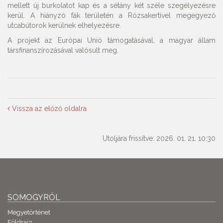
mellett új burkolatot kap és a sétány két széle szegélyezésre
kerül. A hiányzó fák területén a Rózsakertivel megegyező
utcabútorok kerülnek elhelyezésre.
A projekt az Európai Unió támogatásával, a magyar állam
társfinanszírozásával valósult meg.
Vissza az előző oldalra
Utoljára frissítve: 2026. 01. 21. 10:30
SOMOGYRÓL
Megyetörténet
Földrajz