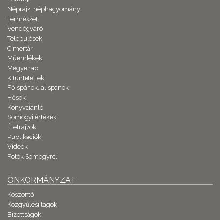
Néprajz, néphagyomány
Természet
Vendégváró
Települések
Címertár
Műemlékek
Megyenap
Kitüntetettek
Főispánok, alispánok
Hősök
Könyvajánló
Somogyi értékek
Életrajzok
Publikációk
Videók
Fotók Somogyról
ÖNKORMÁNYZAT
Köszöntő
Közgyűlési tagok
Bizottságok