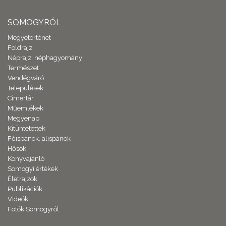
SOMOGYRÓL
Megyetörténet
Földrajz
Néprajz, néphagyomány
Természet
Vendégváró
Települések
Címertár
Műemlékek
Megyenap
Kitüntetettek
Főispánok, alispánok
Hősök
Könyvajánló
Somogyi értékek
Életrajzok
Publikációk
Videók
Fotók Somogyról