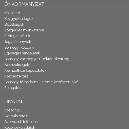
ÖNKORMÁNYZAT
Köszöntő
Közgyűlési tagok
Bizottságok
Közgyűlés munkaterve
Előterjesztések
Jegyzőkönyvek
Somogyi Közlöny
Egységes rendeletek
Somogy Vármegyei Értéktár Bizottság
Nemzetiségek
Nemzetközi kapcsolatok
Közbeszerzés
Somogy Társadalmi Felemelkedéséért Nkft.
Fotógaléria
HIVATAL
Köszöntő
Szabályzataink
Szervezeti felépítés
Közérdekű adatok