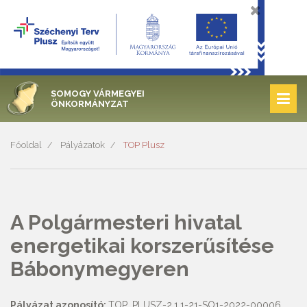
SOMOGY VÁRMEGYEI
ÖNKORMÁNYZAT
Főoldal
Pályázatok
TOP Plusz
A Polgármesteri hivatal
energetikai korszerűsítése
Bábonymegyeren
Pályázat azonosító:
TOP_PLUSZ-2.1.1-21-SO1-2022-00006