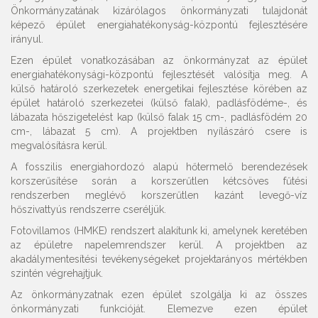
Önkormányzatának kizárólagos önkormányzati tulajdonát
képező épület energiahatékonyság-központú fejlesztésére
irányul.
Ezen épület vonatkozásában az önkormányzat az épület
energiahatékonysági-központú fejlesztését valósítja meg. A
külső határoló szerkezetek energetikai fejlesztése körében az
épület határoló szerkezetei (külső falak), padlásfödéme-, és
lábazata hőszigetelést kap (külső falak 15 cm-, padlásfödém 20
cm-, lábazat 5 cm). A projektben nyílászáró csere is
megvalósításra kerül.
A fosszilis energiahordozó alapú hőtermelő berendezések
korszerűsítése során a korszerűtlen kétcsöves fűtési
rendszerben meglévő korszerűtlen kazánt levegő-víz
hőszivattyús rendszerre cseréljük.
Fotovillamos (HMKE) rendszert alakítunk ki, amelynek keretében
az épületre napelemrendszer kerül. A projektben az
akadálymentesítési tevékenységeket projektarányos mértékben
szintén végrehajtjuk.
Az önkormányzatnak ezen épület szolgálja ki az összes
önkormányzati funkcióját. Elemezve ezen épület