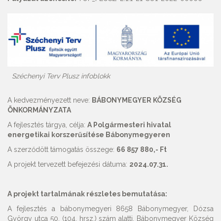
Széchenyi Terv Plusz infoblokk
A kedvezményezett neve:
BÁBONYMEGYER KÖZSÉG
ÖNKORMÁNYZATA
A fejlesztés tárgya, célja:
A Polgármesteri hivatal
energetikai korszerűsítése Bábonymegyeren
A szerződött támogatás összege:
66 857 880,- Ft
A projekt tervezett befejezési dátuma:
2024.07.31.
A projekt tartalmának részletes bemutatása:
A fejlesztés a bábonymegyeri 8658 Bábonymegyer, Dózsa
György utca 50. (104. hrsz.) szám alatti, Bábonymegyer Község