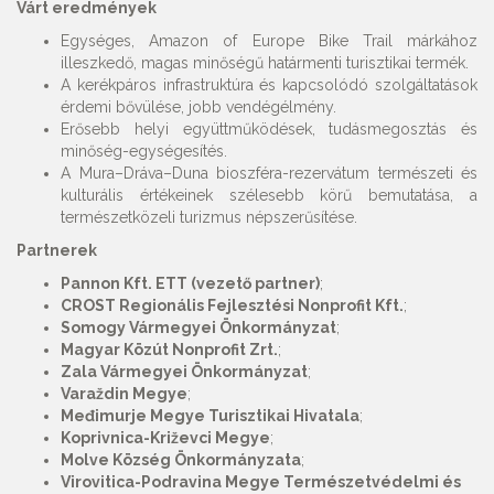
Várt eredmények
Egységes, Amazon of Europe Bike Trail márkához
illeszkedő, magas minőségű határmenti turisztikai termék.
A kerékpáros infrastruktúra és kapcsolódó szolgáltatások
érdemi bővülése, jobb vendégélmény.
Erősebb helyi együttműködések, tudásmegosztás és
minőség-egységesítés.
A Mura–Dráva–Duna bioszféra-rezervátum természeti és
kulturális értékeinek szélesebb körű bemutatása, a
természetközeli turizmus népszerűsítése.
Partnerek
Pannon Kft. ETT (vezető partner)
;
CROST Regionális Fejlesztési Nonprofit Kft.
;
Somogy Vármegyei Önkormányzat
;
Magyar Közút Nonprofit Zrt.
;
Zala Vármegyei Önkormányzat
;
Varaždin Megye
;
Međimurje Megye Turisztikai Hivatala
;
Koprivnica-Križevci Megye
;
Molve Község Önkormányzata
;
Virovitica-Podravina Megye Természetvédelmi és