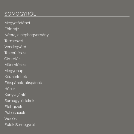
SOMOGYRÓL
Megyetörténet
Földrajz
Néprajz, néphagyomány
Természet
Vendégváró
Települések
Címertár
Műemlékek
Megyenap
Kitüntetettek
Főispánok, alispánok
Hősök
Könyvajánló
Somogyi értékek
Életrajzok
Publikációk
Videók
Fotók Somogyról