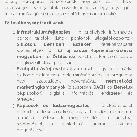
térség kerékpáros vonzerejének növelése, és a helyi
közösségek, szolgáltatók összekapcsolása egy egységes,
magas minőségű, nemzetközi szintű turisztikai termékké.
Fő tevékenységi területek
Infrastruktúrafejlesztés
– pihenőhelyek, információs
pontok, tárolók, kilátók, pontonok; látogatóközpontok
Siklóson, Lentiben, Eszéken
; kerékpárosbarát
szálláshelyek (pl.
12 új szoba Koprivnica-Križevci
megyében
); az
Őrtiloshoz
vezető út korszerűsítése a
megközelíthetőség javítására.
Szolgáltatásfejlesztés és arculat
– egységes márka
és komplex túracsomagok, minőségbiztosítási program a
helyi szolgáltatók bevonásával,
nemzetközi
marketingkampányok
(elsősorban
DACH
és
Benelux
célpiacokon), digitális információs rendszerek és
térképek.
Képzések és tudásmegosztás
– kerékpárosbarát
működésre felkészítő képzések, a bioszféra-rezervátum
természeti értékeinek megismertetése a turisztikai
szereplőkkel, a fenntartható turizmus elveinek
megerősítése.