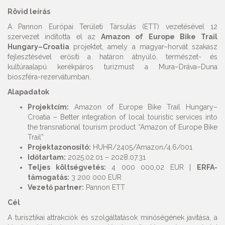
Rövid leírás
A Pannon Európai Területi Társulás (ETT) vezetésével 12
szervezet indította el az
Amazon of Europe Bike Trail
Hungary–Croatia
projektet, amely a magyar–horvát szakasz
fejlesztésével erősíti a határon átnyúló, természet- és
kultúraalapú kerékpáros turizmust a Mura–Dráva–Duna
bioszféra-rezervátumban.
Alapadatok
Projektcím:
Amazon of Europe Bike Trail Hungary–
Croatia – Better integration of local touristic services into
the transnational tourism product “Amazon of Europe Bike
Trail”
Projektazonosító:
HUHR/2405/Amazon/4.6/001
Időtartam:
2025.02.01 – 2028.07.31
Teljes költségvetés:
4 000 000,02 EUR |
ERFA-
támogatás:
3 200 000 EUR
Vezető partner:
Pannon ETT
Cél
A turisztikai attrakciók és szolgáltatások minőségének javítása, a