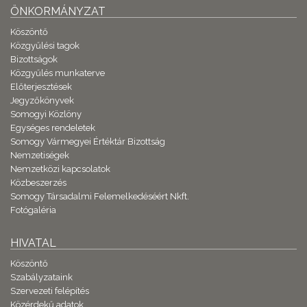
ÖNKORMÁNYZAT
Köszöntő
Közgyűlési tagok
Bizottságok
Közgyűlés munkaterve
Előterjesztések
Jegyzőkönyvek
Somogyi Közlöny
Egységes rendeletek
Somogy Vármegyei Értéktár Bizottság
Nemzetiségek
Nemzetközi kapcsolatok
Közbeszerzés
Somogy Társadalmi Felemelkedéséért Nkft.
Fotógaléria
HIVATAL
Köszöntő
Szabályzataink
Szervezeti felépítés
Közérdekű adatok