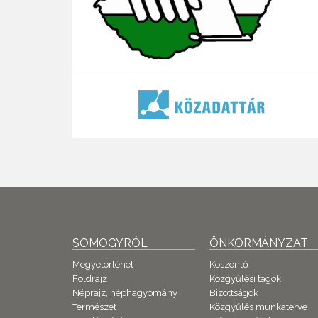
SOMOGYRÓL
ÖNKORMÁNYZAT
Megyetörténet
Köszöntő
Földrajz
Közgyűlési tagok
Néprajz, néphagyomány
Bizottságok
Természet
Közgyűlés munkaterve