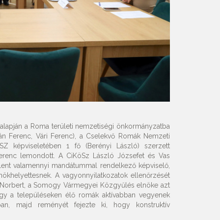
 alapján a Roma területi nemzetiségi önkormányzatba
án Ferenc, Vári Ferenc), a Cselekvő Romák Nemzeti
Z képviseletében 1 fő (Berényi László) szerzett
erenc lemondott. A CiKöSz László Józsefet és Vas
lent valamennyi mandátummal rendelkező képviselő,
nökhelyettesnek. A vagyonnyilatkozatok ellenőrzését
ró Norbert, a Somogy Vármegyei Közgyűlés elnöke azt
ogy a településeken élő romák aktívabban vegyenek
ban, majd reményét fejezte ki, hogy konstruktív