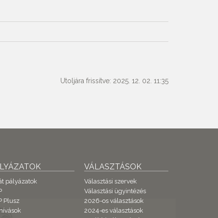
Utoljára frissítve: 2025. 12. 02. 11:35
ÁLYÁZATOK
VÁLASZTÁSOK
át pályázatok
Választási szervek
P
Választási ügyintézés
 Plusz
2026-os választások
hívások
2024-es választások