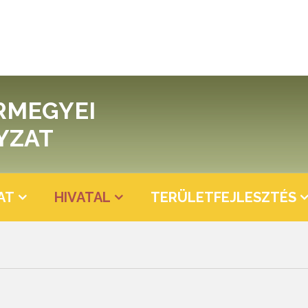
RMEGYEI
YZAT
AT
HIVATAL
TERÜLETFEJLESZTÉS