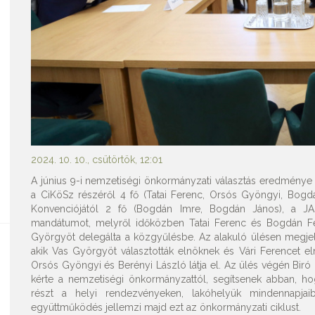
2024. 10. 10., csütörtök, 12:01
A június 9-i nemzetiségi önkormányzati választás eredménye
a CiKöSz részéről 4 fő (Tatai Ferenc, Orsós Gyöngyi, Bogd
Konvenciójától 2 fő (Bogdán Imre, Bogdán János), a JAS
mandátumot, melyről időközben Tatai Ferenc és Bogdán F
Györgyöt delegálta a közgyűlésbe. Az alakuló ülésen megje
akik Vas Györgyöt választották elnöknek és Vári Ferencet el
Orsós Gyöngyi és Berényi László látja el. Az ülés végén Bi
kérte a nemzetiségi önkormányzattól, segítsenek abban, h
részt a helyi rendezvényeken, lakóhelyük mindennapjai
együttműködés jellemzi majd ezt az önkormányzati ciklust.