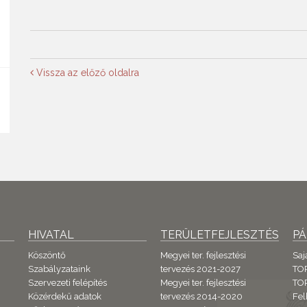
Vissza az előző oldalra
HIVATAL
TERÜLETFEJLESZTÉS
P
Köszöntő
Megyei ter. fejlesztési
Saj
Szabályzataink
tervezés 2021-2027
TO
Szervezeti felépítés
Megyei ter. fejlesztési
TOP
Közérdekű adatok
tervezés 2014-2020
Fel