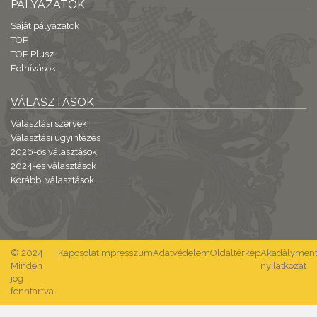
PÁLYÁZATOK
Saját pályázatok
TOP
TOP Plusz
Felhívások
VÁLASZTÁSOK
Választási szervek
Választási ügyintézés
2026-os választások
2024-es választások
Korábbi választások
© 2024
|
Kapcsolat
Impresszum
Adatvédelem
Oldaltérkép
Akadálymente
Minden
nyilatkozat
jog
fenntartva.