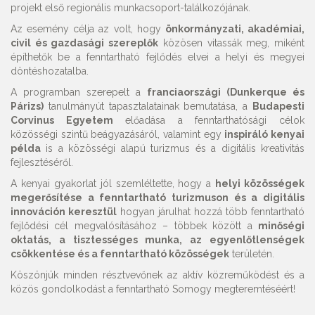
projekt első regionális munkacsoport-találkozójának.
Az esemény célja az volt, hogy
önkormányzati, akadémiai,
civil és gazdasági szereplők
közösen vitassák meg, miként
építhetők be a fenntartható fejlődés elvei a helyi és megyei
döntéshozatalba.
A programban szerepelt a
franciaországi (Dunkerque és
Párizs)
tanulmányút tapasztalatainak bemutatása, a
Budapesti
Corvinus Egyetem
előadása a fenntarthatósági célok
közösségi szintű beágyazásáról, valamint egy
inspiráló kenyai
példa
is a közösségi alapú turizmus és a digitális kreativitás
fejlesztéséről.
A kenyai gyakorlat jól szemléltette, hogy a
helyi közösségek
megerősítése a fenntartható turizmuson és a digitális
innováción keresztül
hogyan járulhat hozzá több fenntartható
fejlődési cél megvalósításához – többek között a
minőségi
oktatás, a tisztességes munka, az egyenlőtlenségek
csökkentése és a fenntartható közösségek
területén.
Köszönjük minden résztvevőnek az aktív közreműködést és a
közös gondolkodást a fenntartható Somogy megteremtéséért!