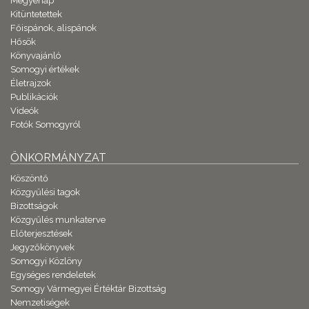
Megyenap
Kitüntetettek
Főispánok, alispánok
Hősök
Könyvajánló
Somogyi értékek
Életrajzok
Publikációk
Videók
Fotók Somogyról
ÖNKORMÁNYZAT
Köszöntő
Közgyűlési tagok
Bizottságok
Közgyűlés munkaterve
Előterjesztések
Jegyzőkönyvek
Somogyi Közlöny
Egységes rendeletek
Somogy Vármegyei Értéktár Bizottság
Nemzetiségek