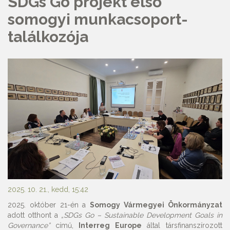
SDGs Go projekt első
somogyi munkacsoport-
találkozója
2025. 10. 21., kedd, 15:42
2025. október 21-én a
Somogy Vármegyei Önkormányzat
adott otthont a
„SDGs Go – Sustainable Development Goals in
Governance”
című,
Interreg Europe
által társfinanszírozott