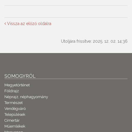
Vissza az előző oldalra
Utoljára frissítve: 2025. 12. 02. 14:36
SOMOGYRÓL
Megyetörténet
Földrajz
Néprajz, néphagyomány
Természet
Vendégváró
Települések
Címertár
Műemlékek