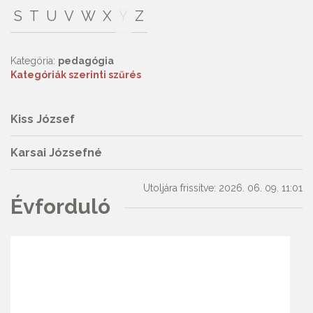
S
T
U
V
W
X
Y
Z
Kategória:
pedagógia
Kategóriák szerinti szűrés
Kiss József
Karsai Józsefné
Utoljára frissítve: 2026. 06. 09. 11:01
Évforduló