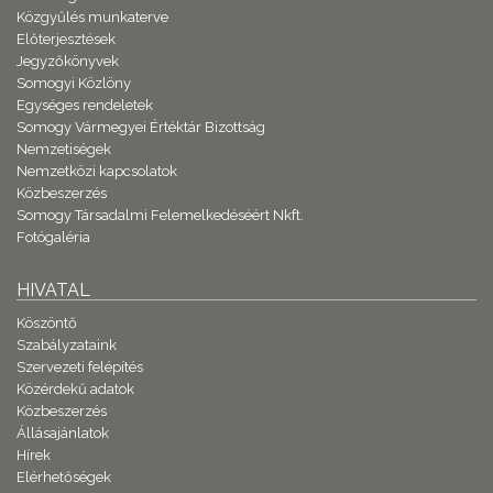
Közgyűlés munkaterve
Előterjesztések
Jegyzőkönyvek
Somogyi Közlöny
Egységes rendeletek
Somogy Vármegyei Értéktár Bizottság
Nemzetiségek
Nemzetközi kapcsolatok
Közbeszerzés
Somogy Társadalmi Felemelkedéséért Nkft.
Fotógaléria
HIVATAL
Köszöntő
Szabályzataink
Szervezeti felépítés
Közérdekű adatok
Közbeszerzés
Állásajánlatok
Hírek
Elérhetőségek