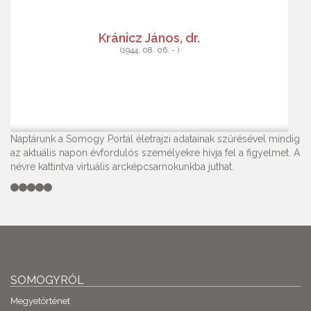
Kránicz János, dr.
(1944. 08. 06. - )
Naptárunk a Somogy Portál életrajzi adatainak szűrésével mindig
az aktuális napon évfordulós személyekre hívja fel a figyelmet. A
névre kattintva virtuális arcképcsarnokunkba juthat.
SOMOGYRÓL
Megyetörténet