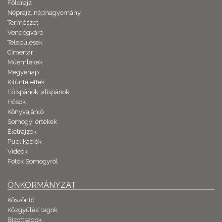
Földrajz
Néprajz, néphagyomány
Természet
Vendégváró
Települések
Címertár
Műemlékek
Megyenap
Kitüntetettek
Főispánok, alispánok
Hősök
Könyvajánló
Somogyi értékek
Életrajzok
Publikációk
Videók
Fotók Somogyról
ÖNKORMÁNYZAT
Köszöntő
Közgyűlési tagok
Bizottságok