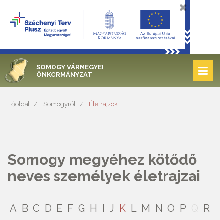
SOMOGY VÁRMEGYEI
ÖNKORMÁNYZAT
Főoldal
Somogyról
Életrajzok
Somogy megyéhez kötődő
neves személyek életrajzai
A
B
C
D
E
F
G
H
I
J
K
L
M
N
O
P
Q
R