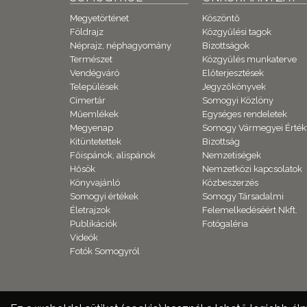
Megyetörténet
Köszöntő
Földrajz
Közgyűlési tagok
Néprajz, néphagyomány
Bizottságok
Természet
Közgyűlés munkaterve
Vendégváró
Előterjesztések
Települések
Jegyzőkönyvek
Címertár
Somogyi Közlöny
Műemlékek
Egységes rendeletek
Megyenap
Somogy Vármegyei Érték
Kitüntetettek
Bizottság
Főispánok, alispánok
Nemzetiségek
Hősök
Nemzetközi kapcsolatok
Könyvajánló
Közbeszerzés
Somogyi értékek
Somogy Társadalmi
Életrajzok
Felemelkedéséért Nkft.
Publikációk
Fotógaléria
Videók
Fotók Somogyról