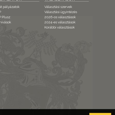
át pályázatok
Választási szervek
P
Választási ügyintézés
 Plusz
2026-os választások
hívások
2024-es választások
Korábbi választások