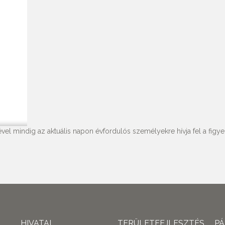
vel mindig az aktuális napon évfordulós személyekre hívja fel a figyel
HIVATAL
TERÜLETFEJLESZTÉS
P