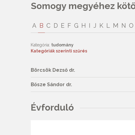
Somogy megyéhez kötőd
A
B
C
D
E
F
G
H
I
J
K
L
M
N
O
Kategória:
tudomány
Kategóriák szerinti szűrés
Börcsök Dezső dr.
Bősze Sándor dr.
Évforduló