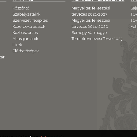
Köszöntő
Megyei ter. fejlesztési
Saj
Szabályzataink
tervezés 2021-2027
TO
Szervezeti felépítés
Megyei ter. fejlesztési
TOP
Közérdekű adatok
tervezés 2014-2020
Fel
Közbeszerzés
Somogy Vármegye
Állásajánlatok
Területrendezési Terve 2023.
Hírek
Elérhetőségek
tár