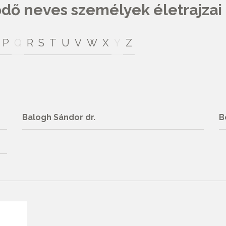
ő neves személyek életrajzai
P
Q
R
S
T
U
V
W
X
Y
Z
Balogh Sándor dr.
B