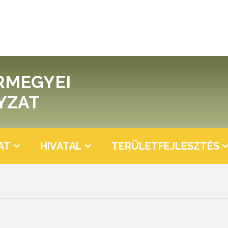
RMEGYEI
YZAT
AT
HIVATAL
TERÜLETFEJLESZTÉS