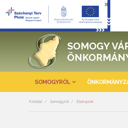
SOMOGY VÁ
ÖNKORMÁN
SOMOGYRÓL
ÖNKORMÁNYZ
Főoldal
Somogyról
Életrajzok