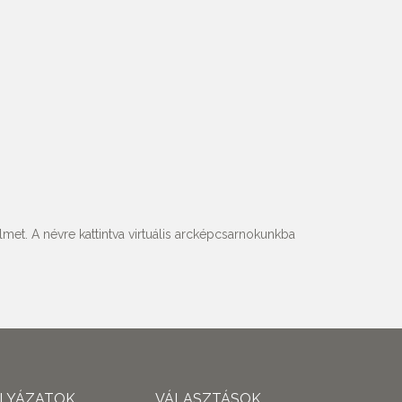
met. A névre kattintva virtuális arcképcsarnokunkba
ÁLYÁZATOK
VÁLASZTÁSOK