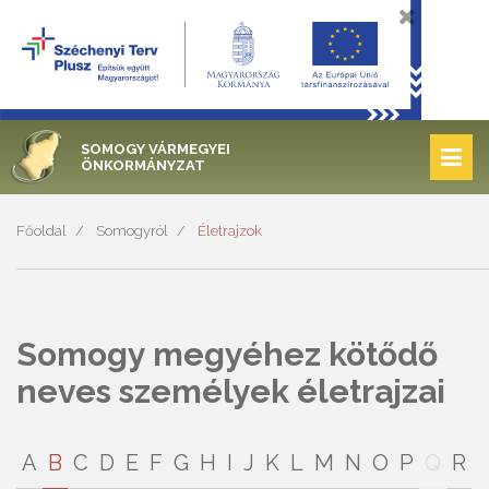
SOMOGY VÁRMEGYEI
ÖNKORMÁNYZAT
Főoldal
Somogyról
Életrajzok
Somogy megyéhez kötődő
neves személyek életrajzai
A
B
C
D
E
F
G
H
I
J
K
L
M
N
O
P
Q
R