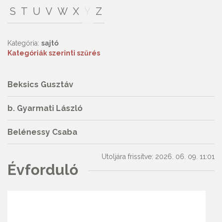
S
T
U
V
W
X
Y
Z
Kategória:
sajtó
Kategóriák szerinti szűrés
Beksics Gusztáv
b. Gyarmati László
Belénessy Csaba
Utoljára frissítve: 2026. 06. 09. 11:01
Évforduló