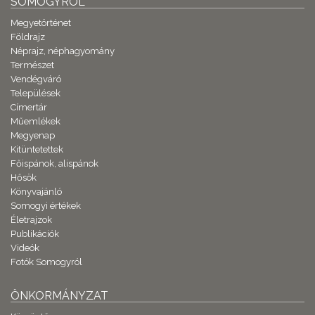
SOMOGYRÓL
Megyetörténet
Földrajz
Néprajz, néphagyomány
Természet
Vendégváró
Települések
Címertár
Műemlékek
Megyenap
Kitüntetettek
Főispánok, alispánok
Hősök
Könyvajánló
Somogyi értékek
Életrajzok
Publikációk
Videók
Fotók Somogyról
ÖNKORMÁNYZAT