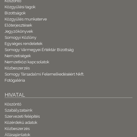
Köszöntő
Közgyűlési tagok
Bizottságok
Közgyűlés munkaterve
Előterjesztések
Jegyzőkönyvek
Somogyi Közlöny
Egységes rendeletek
Somogy Vármegyei Értéktár Bizottság
Nemzetiségek
Nemzetközi kapcsolatok
Közbeszerzés
Somogy Társadalmi Felemelkedéséért Nkft.
Fotógaléria
HIVATAL
Köszöntő
Szabályzataink
Szervezeti felépítés
Közérdekű adatok
Közbeszerzés
Állásajánlatok