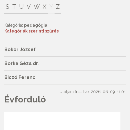
S
T
U
V
W
X
Y
Z
Kategória:
pedagógia
Kategóriák szerinti szűrés
Bokor József
Borka Géza dr.
Biczó Ferenc
Utoljára frissítve: 2026. 06. 09. 11:01
Évforduló