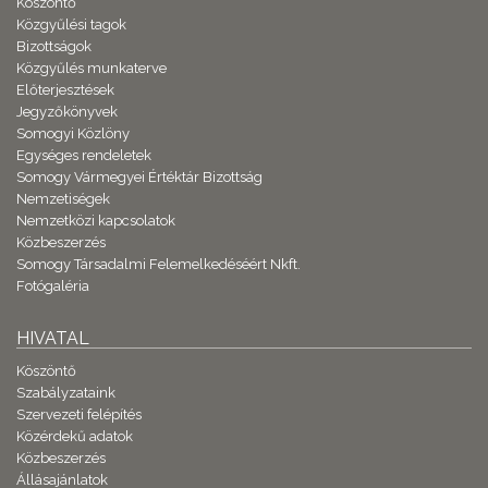
Köszöntő
Közgyűlési tagok
Bizottságok
Közgyűlés munkaterve
Előterjesztések
Jegyzőkönyvek
Somogyi Közlöny
Egységes rendeletek
Somogy Vármegyei Értéktár Bizottság
Nemzetiségek
Nemzetközi kapcsolatok
Közbeszerzés
Somogy Társadalmi Felemelkedéséért Nkft.
Fotógaléria
HIVATAL
Köszöntő
Szabályzataink
Szervezeti felépítés
Közérdekű adatok
Közbeszerzés
Állásajánlatok