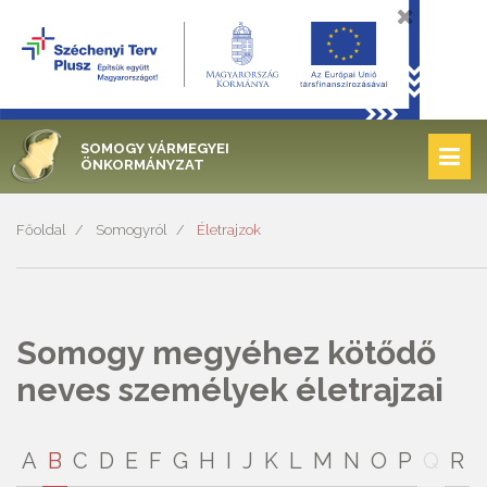
SOMOGY VÁRMEGYEI
ÖNKORMÁNYZAT
Főoldal
Somogyról
Életrajzok
Somogy megyéhez kötődő
neves személyek életrajzai
A
B
C
D
E
F
G
H
I
J
K
L
M
N
O
P
Q
R