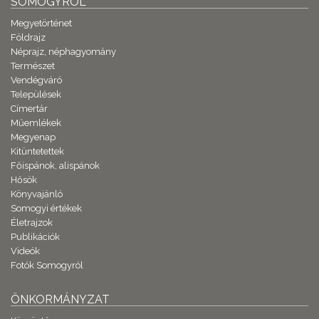
SOMOGYRÓL
Megyetörténet
Földrajz
Néprajz, néphagyomány
Természet
Vendégváró
Települések
Címertár
Műemlékek
Megyenap
Kitüntetettek
Főispánok, alispánok
Hősök
Könyvajánló
Somogyi értékek
Életrajzok
Publikációk
Videók
Fotók Somogyról
ÖNKORMÁNYZAT