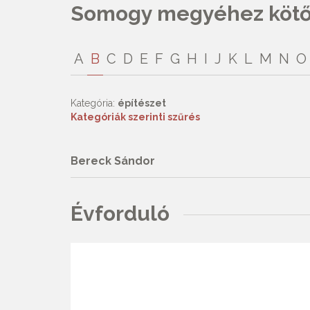
Somogy megyéhez kötőd
A
B
C
D
E
F
G
H
I
J
K
L
M
N
O
Kategória:
építészet
Kategóriák szerinti szűrés
Bereck Sándor
Évforduló