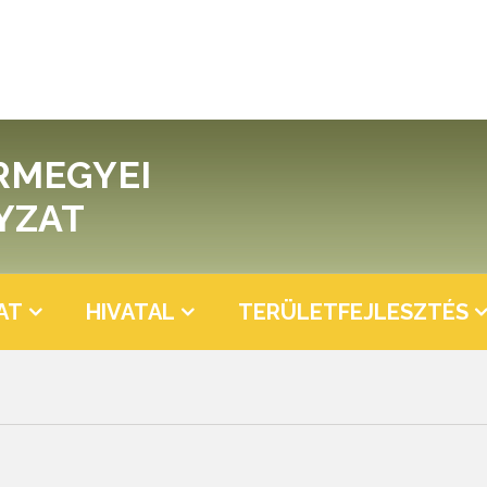
RMEGYEI
YZAT
AT
HIVATAL
TERÜLETFEJLESZTÉS