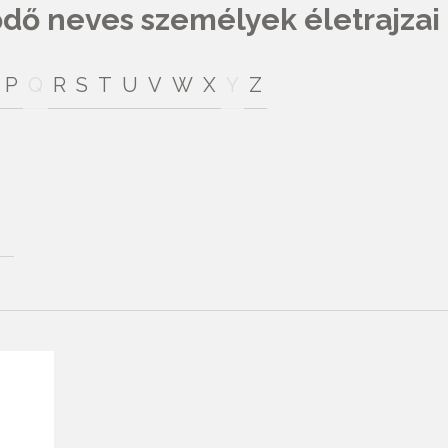
ő neves személyek életrajzai
P
Q
R
S
T
U
V
W
X
Y
Z