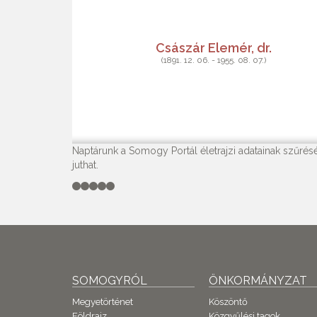
Császár Elemér, dr.
(1891. 12. 06. - 1955. 08. 07.)
Naptárunk a Somogy Portál életrajzi adatainak szűrésé
juthat.
SOMOGYRÓL
ÖNKORMÁNYZAT
Megyetörténet
Köszöntő
Földrajz
Közgyűlési tagok