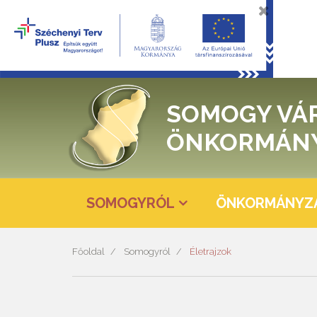
SOMOGY VÁ
ÖNKORMÁN
SOMOGYRÓL
ÖNKORMÁNYZ
Főoldal
Somogyról
Életrajzok