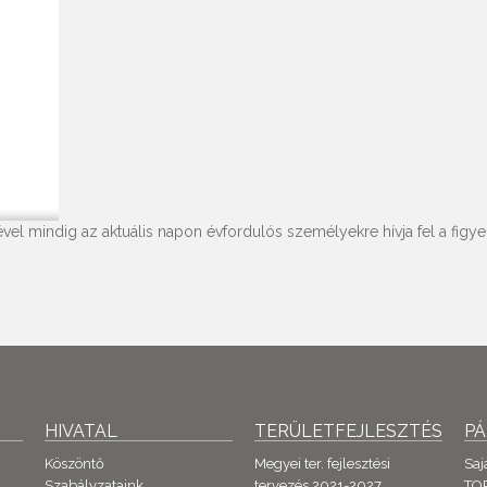
vel mindig az aktuális napon évfordulós személyekre hívja fel a figyel
HIVATAL
TERÜLETFEJLESZTÉS
P
Köszöntő
Megyei ter. fejlesztési
Saj
Szabályzataink
tervezés 2021-2027
TO