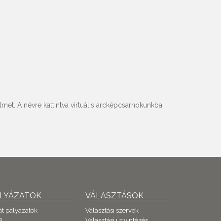
met. A névre kattintva virtuális arcképcsarnokunkba
ÁLYÁZATOK
VÁLASZTÁSOK
át pályázatok
Választási szervek
P
Választási ügyintézés