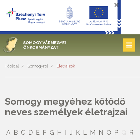
SOMOGY VÁRMEGYEI
ÖNKORMÁNYZAT
Főoldal
Somogyról
Életrajzok
Somogy megyéhez kötődő
neves személyek életrajzai
A
B
C
D
E
F
G
H
I
J
K
L
M
N
O
P
Q
R