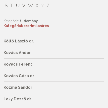
S
T
U
V
W
X
Y
Z
Kategória:
tudomány
Kategóriák szerinti szűrés
Költő László dr.
Kovács Andor
Kovács Ferenc
Kovács Géza dr.
Kozma Sándor
Laky Dezső dr.