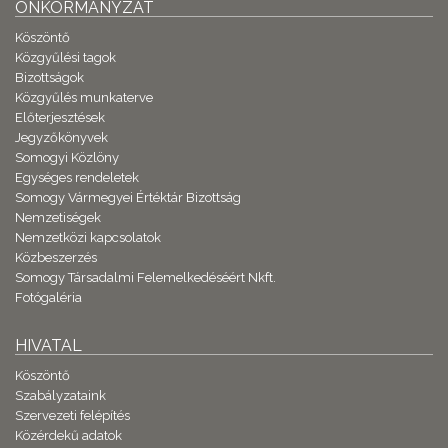
ÖNKORMÁNYZAT
Köszöntő
Közgyűlési tagok
Bizottságok
Közgyűlés munkaterve
Előterjesztések
Jegyzőkönyvek
Somogyi Közlöny
Egységes rendeletek
Somogy Vármegyei Értéktár Bizottság
Nemzetiségek
Nemzetközi kapcsolatok
Közbeszerzés
Somogy Társadalmi Felemelkedéséért Nkft.
Fotógaléria
HIVATAL
Köszöntő
Szabályzataink
Szervezeti felépítés
Közérdekű adatok