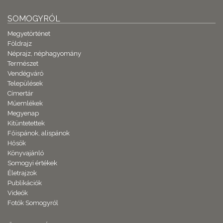
SOMOGYRÓL
Megyetörténet
Földrajz
Néprajz, néphagyomány
Természet
Vendégváró
Települések
Címertár
Műemlékek
Megyenap
Kitüntetettek
Főispánok, alispánok
Hősök
Könyvajánló
Somogyi értékek
Életrajzok
Publikációk
Videók
Fotók Somogyról