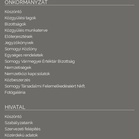
ÖNKORMÁNYZAT
Köszöntő
Közgyűlési tagok
Bizottságok
Közgyűlés munkaterve
Előterjesztések
Jegyzőkönyvek
Somogyi Közlöny
Egységes rendeletek
Somogy Vármegyei Értéktár Bizottság
Nemzetiségek
Nemzetközi kapcsolatok
Közbeszerzés
Somogy Társadalmi Felemelkedéséért Nkft.
Fotógaléria
HIVATAL
Köszöntő
Szabályzataink
Szervezeti felépítés
Közérdekű adatok