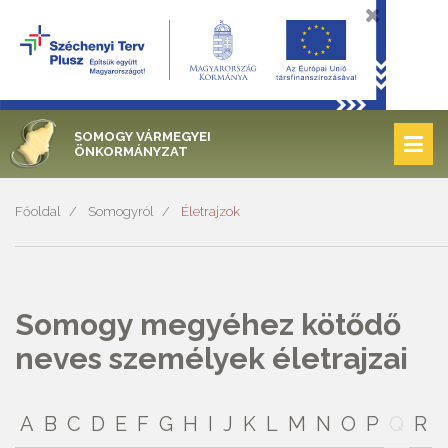
SOMOGY VÁRMEGYEI
ÖNKORMÁNYZAT
Főoldal
Somogyról
Életrajzok
Somogy megyéhez kötődő
neves személyek életrajzai
A
B
C
D
E
F
G
H
I
J
K
L
M
N
O
P
Q
R