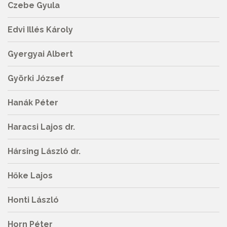
Czebe Gyula
Edvi Illés Károly
Gyergyai Albert
Györki József
Hanák Péter
Haracsi Lajos dr.
Hársing László dr.
Hőke Lajos
Honti László
Horn Péter