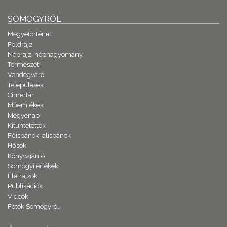
SOMOGYRÓL
Megyetörténet
Földrajz
Néprajz, néphagyomány
Természet
Vendégváró
Települések
Címertár
Műemlékek
Megyenap
Kitüntetettek
Főispánok, alispánok
Hősök
Könyvajánló
Somogyi értékek
Életrajzok
Publikációk
Videók
Fotók Somogyról