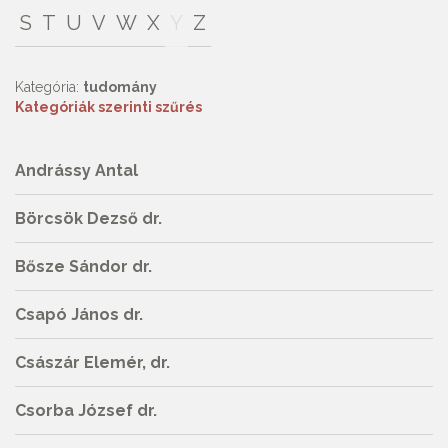
S
T
U
V
W
X
Y
Z
Kategória:
tudomány
Kategóriák szerinti szűrés
Andrássy Antal
Börcsök Dezső dr.
Bősze Sándor dr.
Csapó János dr.
Császár Elemér, dr.
Csorba József dr.