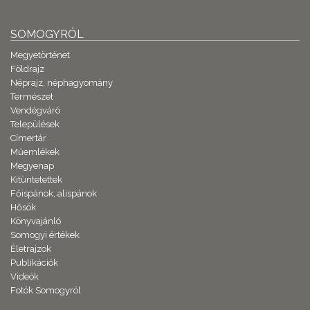
SOMOGYRÓL
Megyetörténet
Földrajz
Néprajz, néphagyomány
Természet
Vendégváró
Települések
Címertár
Műemlékek
Megyenap
Kitüntetettek
Főispánok, alispánok
Hősök
Könyvajánló
Somogyi értékek
Életrajzok
Publikációk
Videók
Fotók Somogyról