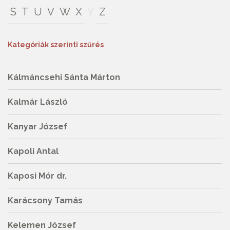
S
T
U
V
W
X
Y
Z
Kategóriák szerinti szűrés
Kálmáncsehi Sánta Márton
Kalmár László
Kanyar József
Kapoli Antal
Kaposi Mór dr.
Karácsony Tamás
Kelemen József