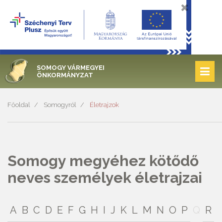
SOMOGY VÁRMEGYEI
ÖNKORMÁNYZAT
Főoldal
Somogyról
Életrajzok
Somogy megyéhez kötődő
neves személyek életrajzai
A
B
C
D
E
F
G
H
I
J
K
L
M
N
O
P
Q
R