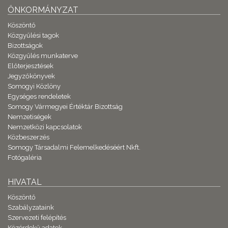
ÖNKORMÁNYZAT
Köszöntő
Közgyűlési tagok
Bizottságok
Közgyűlés munkaterve
Előterjesztések
Jegyzőkönyvek
Somogyi Közlöny
Egységes rendeletek
Somogy Vármegyei Értéktár Bizottság
Nemzetiségek
Nemzetközi kapcsolatok
Közbeszerzés
Somogy Társadalmi Felemelkedéséért Nkft.
Fotógaléria
HIVATAL
Köszöntő
Szabályzataink
Szervezeti felépítés
Közérdekű adatok