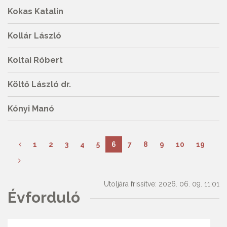
Kokas Katalin
Kollár László
Koltai Róbert
Költő László dr.
Kónyi Manó
1
2
3
4
5
6
7
8
9
10
19
Utoljára frissítve: 2026. 06. 09. 11:01
Évforduló