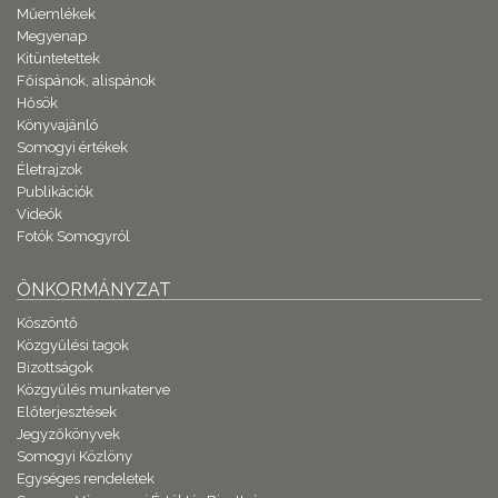
Műemlékek
Megyenap
Kitüntetettek
Főispánok, alispánok
Hősök
Könyvajánló
Somogyi értékek
Életrajzok
Publikációk
Videók
Fotók Somogyról
ÖNKORMÁNYZAT
Köszöntő
Közgyűlési tagok
Bizottságok
Közgyűlés munkaterve
Előterjesztések
Jegyzőkönyvek
Somogyi Közlöny
Egységes rendeletek