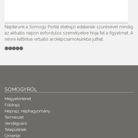
Naptárunk a Somogy Portál életrajzi adatainak szűrésével mindig
az aktuális napon évfordulós személyekre hívja fel a figyelmet. A
névre kattintva virtuális arcképcsarnokunkba juthat.
SOMOGYRÓL
Megyetörténet
Földrajz
Néprajz, néphagyomány
Természet
Vendégváró
Települések
Címertár