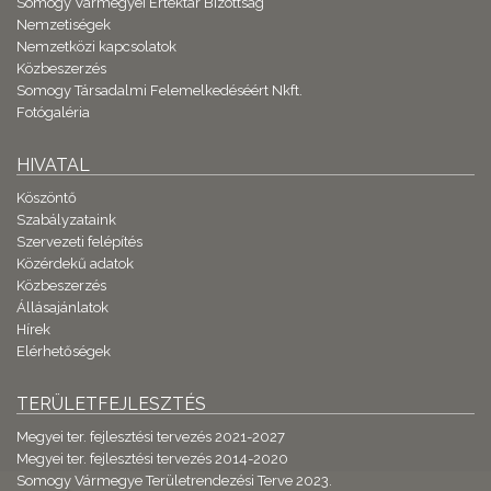
Somogy Vármegyei Értéktár Bizottság
Nemzetiségek
Nemzetközi kapcsolatok
Közbeszerzés
Somogy Társadalmi Felemelkedéséért Nkft.
Fotógaléria
HIVATAL
Köszöntő
Szabályzataink
Szervezeti felépítés
Közérdekű adatok
Közbeszerzés
Állásajánlatok
Hírek
Elérhetőségek
TERÜLETFEJLESZTÉS
Megyei ter. fejlesztési tervezés 2021-2027
Megyei ter. fejlesztési tervezés 2014-2020
Somogy Vármegye Területrendezési Terve 2023.