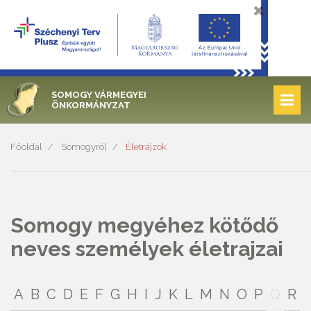
SOMOGY VÁRMEGYEI
ÖNKORMÁNYZAT
Főoldal
Somogyról
Életrajzok
Somogy megyéhez kötődő
neves személyek életrajzai
A
B
C
D
E
F
G
H
I
J
K
L
M
N
O
P
Q
R