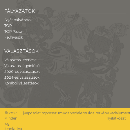
PÁLYÁZATOK
Saját pályázatok
TOP
TOP Plusz
Felhívások
VÁLASZTÁSOK
Választási szervek
Választási ügyintézés
2026-os választások
2024-es választások
Korábbi választások
© 2024
|
Kapcsolat
Impresszum
Adatvédelem
Oldaltérkép
Akadálymente
Minden
nyilatkozat
jog
fenntartva.