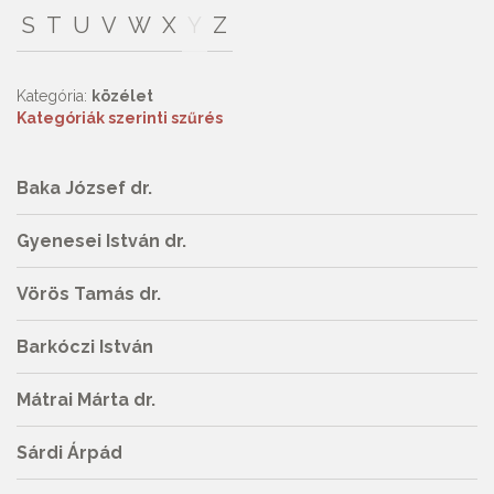
S
T
U
V
W
X
Y
Z
Kategória:
közélet
Kategóriák szerinti szűrés
Baka József dr.
Gyenesei István dr.
Vörös Tamás dr.
Barkóczi István
Mátrai Márta dr.
Sárdi Árpád