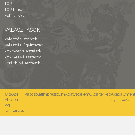
TOP
TOP Plusz
Felhívások
VÁLASZTÁSOK
Választási szervek
Választási ügyintézés
2026-os választások
2024-es választások
Korábbi választások
© 2024
|
Kapcsolat
Impresszum
Adatvédelem
Oldaltérkép
Akadálymente
Minden
nyilatkozat
jog
fenntartva.