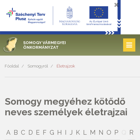
SOMOGY VÁRMEGYEI
ÖNKORMÁNYZAT
Főoldal
Somogyról
Életrajzok
Somogy megyéhez kötődő
neves személyek életrajzai
A
B
C
D
E
F
G
H
I
J
K
L
M
N
O
P
Q
R