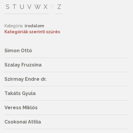
S
T
U
V
W
X
Y
Z
Kategória:
irodalom
Kategóriák szerinti szűrés
Simon Ottó
Szalay Fruzsina
Szirmay Endre dr.
Takáts Gyula
Veress Miklós
Csokonai Attila