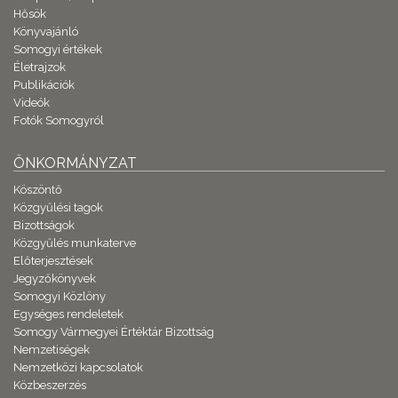
Hősök
Könyvajánló
Somogyi értékek
Életrajzok
Publikációk
Videók
Fotók Somogyról
ÖNKORMÁNYZAT
Köszöntő
Közgyűlési tagok
Bizottságok
Közgyűlés munkaterve
Előterjesztések
Jegyzőkönyvek
Somogyi Közlöny
Egységes rendeletek
Somogy Vármegyei Értéktár Bizottság
Nemzetiségek
Nemzetközi kapcsolatok
Közbeszerzés