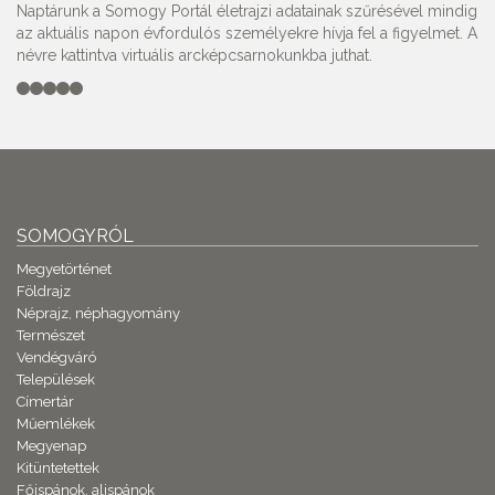
Naptárunk a Somogy Portál életrajzi adatainak szűrésével mindig
az aktuális napon évfordulós személyekre hívja fel a figyelmet. A
névre kattintva virtuális arcképcsarnokunkba juthat.
SOMOGYRÓL
Megyetörténet
Földrajz
Néprajz, néphagyomány
Természet
Vendégváró
Települések
Címertár
Műemlékek
Megyenap
Kitüntetettek
Főispánok, alispánok