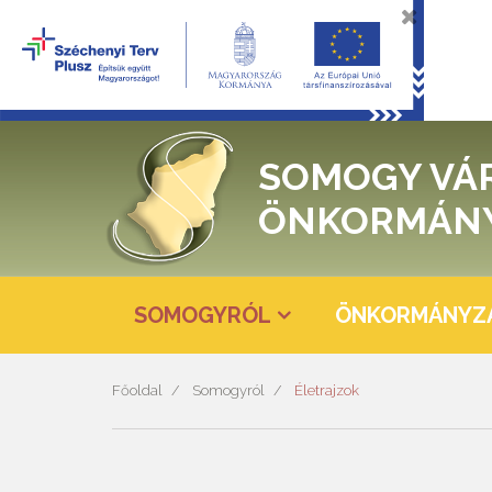
SOMOGY VÁ
ÖNKORMÁN
SOMOGYRÓL
ÖNKORMÁNYZ
Főoldal
Somogyról
Életrajzok