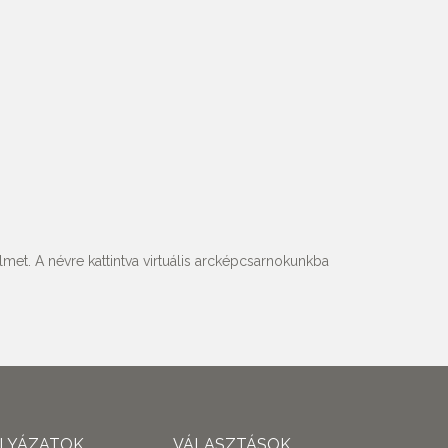
met. A névre kattintva virtuális arcképcsarnokunkba
ÁLYÁZATOK
VÁLASZTÁSOK