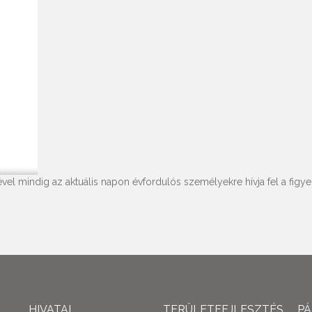
vel mindig az aktuális napon évfordulós személyekre hívja fel a figyel
HIVATAL
TERÜLETFEJLESZTÉS
P