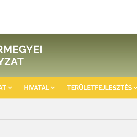
RMEGYEI
YZAT
AT
HIVATAL
TERÜLETFEJLESZTÉS