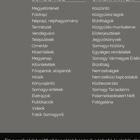
Megyetörténet
Köszöntő
Földrajz
Közgyűlési tagok
Néprajz, néphagyomány
Bizottságok
Természet
Közgyűlés munkaterve
Vendégváró
Előterjesztések
Települések
Jegyzőkönyvek
Címertár
Somogyi Közlöny
Műemlékek
Egységes rendeletek
Megyenap
Somogy Vármegyei Érték
Kitüntetettek
Bizottság
Főispánok, alispánok
Nemzetiségek
Hősök
Nemzetközi kapcsolatok
Könyvajánló
Közbeszerzés
Somogyi értékek
Somogy Társadalmi
Életrajzok
Felemelkedéséért Nkft.
Publikációk
Fotógaléria
Videók
Fotók Somogyról