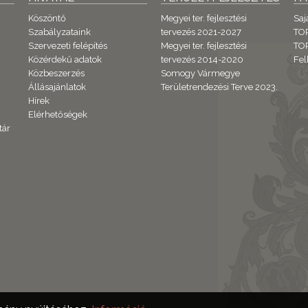
Köszöntő
Megyei ter. fejlesztési
Saj
Szabályzataink
tervezés 2021-2027
TO
Szervezeti felépítés
Megyei ter. fejlesztési
TOP
Közérdekű adatok
tervezés 2014-2020
Fel
Közbeszerzés
Somogy Vármegye
Állásajánlatok
Területrendezési Terve 2023.
Hírek
Elérhetőségek
tár