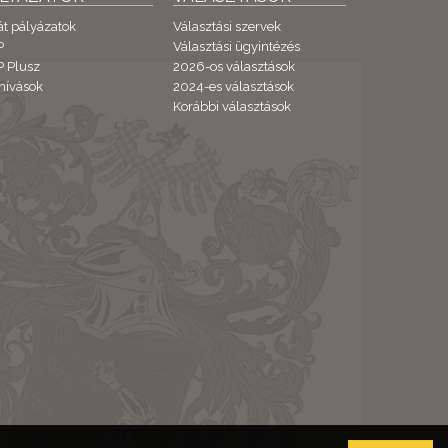
át pályázatok
Választási szervek
P
Választási ügyintézés
 Plusz
2026-os választások
hívások
2024-es választások
Korábbi választások