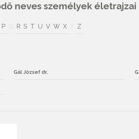
ő neves személyek életrajzai
P
Q
R
S
T
U
V
W
X
Y
Z
Gál József dr.
G