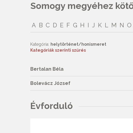
Somogy megyéhez kötőd
A
B
C
D
E
F
G
H
I
J
K
L
M
N
O
Kategória:
helytörténet/honismeret
Kategóriák szerinti szűrés
Bertalan Béla
Bolevácz József
Évforduló