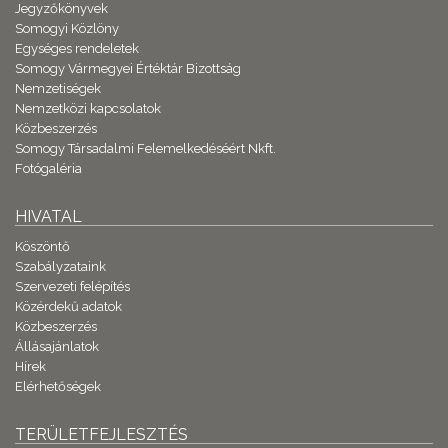
Jegyzőkönyvek
Somogyi Közlöny
Egységes rendeletek
Somogy Vármegyei Értéktár Bizottság
Nemzetiségek
Nemzetközi kapcsolatok
Közbeszerzés
Somogy Társadalmi Felemelkedéséért Nkft.
Fotógaléria
HIVATAL
Köszöntő
Szabályzataink
Szervezeti felépítés
Közérdekű adatok
Közbeszerzés
Állásajánlatok
Hírek
Elérhetőségek
TERÜLETFEJLESZTÉS