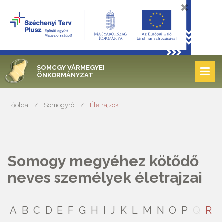
SOMOGY VÁRMEGYEI
ÖNKORMÁNYZAT
Főoldal
Somogyról
Életrajzok
Somogy megyéhez kötődő
neves személyek életrajzai
A
B
C
D
E
F
G
H
I
J
K
L
M
N
O
P
Q
R