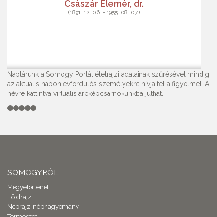
Császár Elemér, dr.
(1891. 12. 06. - 1955. 08. 07.)
Naptárunk a Somogy Portál életrajzi adatainak szűrésével mindig
az aktuális napon évfordulós személyekre hívja fel a figyelmet. A
névre kattintva virtuális arcképcsarnokunkba juthat.
SOMOGYRÓL
Megyetörténet
Földrajz
Néprajz, néphagyomány
Természet