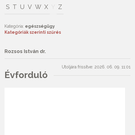
S
T
U
V
W
X
Y
Z
Kategória:
egészségügy
Kategóriák szerinti szűrés
Rozsos István dr.
Utoljára frissítve: 2026. 06. 09. 11:01
Évforduló