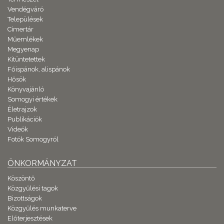
Vendégváró
Települések
Címertár
Műemlékek
Megyenap
Kitüntetettek
Főispánok, alispánok
Hősök
Könyvajánló
Somogyi értékek
Életrajzok
Publikációk
Videók
Fotók Somogyról
ÖNKORMÁNYZAT
Köszöntő
Közgyűlési tagok
Bizottságok
Közgyűlés munkaterve
Előterjesztések