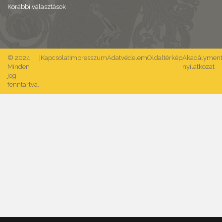
Korábbi választások
© 2024
|
Kapcsolat
Impresszum
Adatvédelem
Oldaltérkép
Akadálymente
Minden
nyilatkozat
jog
fenntartva.