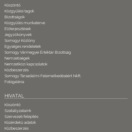
Köszöntő
Közgyűlési tagok
Bizottságok
Közgyűlés munkaterve
Előterjesztések
Jegyzőkönyvek
Somogyi Közlöny
Egységes rendeletek
Somogy Vármegyei Értéktár Bizottság
Nemzetiségek
Nemzetközi kapcsolatok
Közbeszerzés
Somogy Társadalmi Felemelkedéséért Nkft.
Fotógaléria
HIVATAL
Köszöntő
Szabályzataink
Szervezeti felépítés
Közérdekű adatok
Közbeszerzés