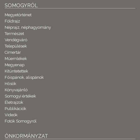
SOMOGYRÓL
Megyetörténet
Földrajz
Néprajz, néphagyomány
Természet
Vendégváró
Települések
Címertár
Műemlékek
Megyenap
Kitüntetettek
Főispánok, alispánok
Hősök
Könyvajánló
Somogyi értékek
Életrajzok
Publikációk
Videók
Fotók Somogyról
ÖNKORMÁNYZAT