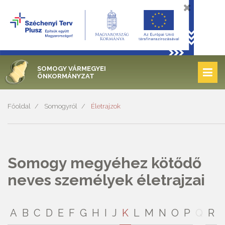
SOMOGY VÁRMEGYEI
ÖNKORMÁNYZAT
Főoldal
Somogyról
Életrajzok
Somogy megyéhez kötődő
neves személyek életrajzai
A
B
C
D
E
F
G
H
I
J
K
L
M
N
O
P
Q
R