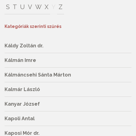
S
T
U
V
W
X
Y
Z
Kategóriák szerinti szűrés
Káldy Zoltán dr.
Kálmán Imre
Kálmáncsehi Sánta Márton
Kalmár László
Kanyar József
Kapoli Antal
Kaposi Mór dr.