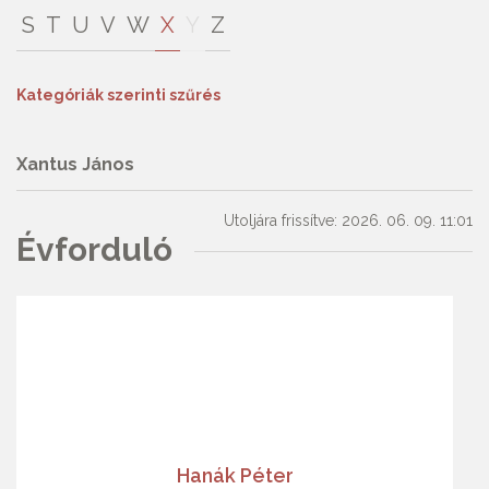
S
T
U
V
W
X
Y
Z
Kategóriák szerinti szűrés
Xantus János
Utoljára frissítve: 2026. 06. 09. 11:01
Évforduló
Hanák Péter