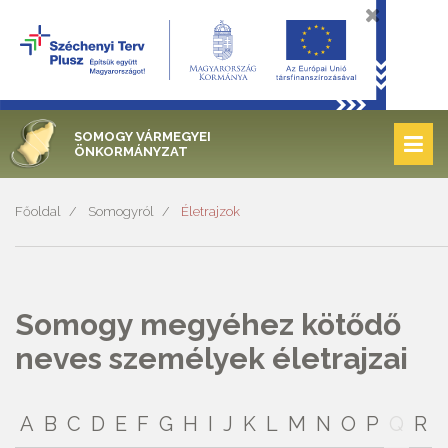
SOMOGY VÁRMEGYEI
ÖNKORMÁNYZAT
Főoldal
Somogyról
Életrajzok
Somogy megyéhez kötődő
neves személyek életrajzai
A
B
C
D
E
F
G
H
I
J
K
L
M
N
O
P
Q
R