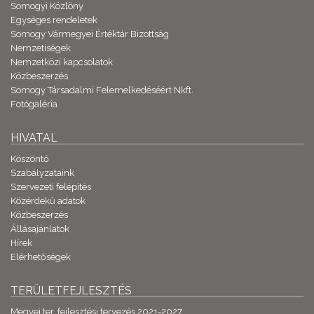
Somogyi Közlöny
Egységes rendeletek
Somogy Vármegyei Értéktár Bizottság
Nemzetiségek
Nemzetközi kapcsolatok
Közbeszerzés
Somogy Társadalmi Felemelkedéséért Nkft.
Fotógaléria
HIVATAL
Köszöntő
Szabályzataink
Szervezeti felépítés
Közérdekű adatok
Közbeszerzés
Állásajánlatok
Hírek
Elérhetőségek
TERÜLETFEJLESZTÉS
Megyei ter. fejlesztési tervezés 2021-2027