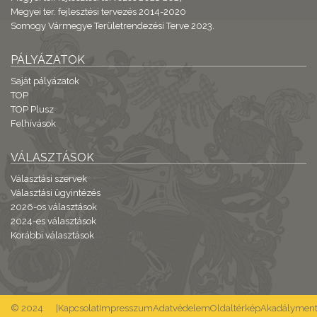
Megyei ter. fejlesztési tervezés 2014-2020
Somogy Vármegye Területrendezési Terve 2023.
PÁLYÁZATOK
Saját pályázatok
TOP
TOP Plusz
Felhívások
VÁLASZTÁSOK
Választási szervek
Választási ügyintézés
2026-os választások
2024-es választások
Korábbi választások
© 2024
|
Kapcsolat
Impresszum
Adatvédelem
Oldaltérkép
Akadálymente