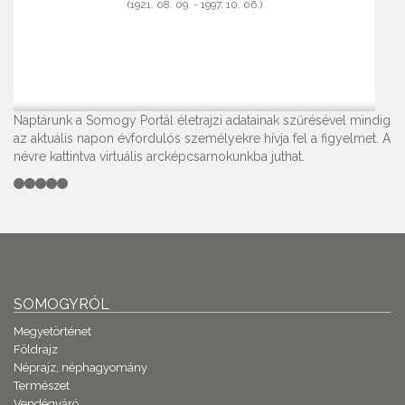
(1921. 08. 09. - 1997. 10. 06.)
Naptárunk a Somogy Portál életrajzi adatainak szűrésével mindig
az aktuális napon évfordulós személyekre hívja fel a figyelmet. A
névre kattintva virtuális arcképcsarnokunkba juthat.
SOMOGYRÓL
Megyetörténet
Földrajz
Néprajz, néphagyomány
Természet
Vendégváró