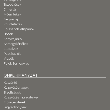
Települések
Címertár
Műemlékek
Megyenap
Kitüntetettek
Főispánok, alispánok
Hősök
Könyvajánló
Somogyi értékek
Életrajzok
Publikációk
Videók
Fotók Somogyról
ÖNKORMÁNYZAT
Köszöntő
Közgyűlési tagok
Bizottságok
Közgyűlés munkaterve
Előterjesztések
Jegyzőkönyvek