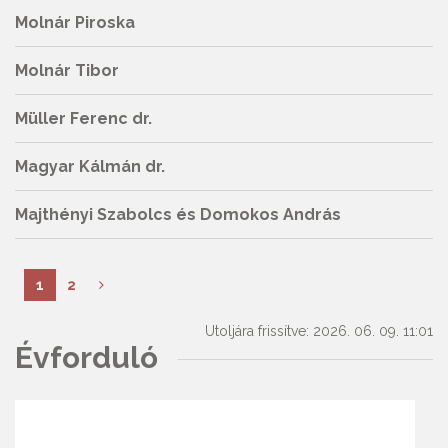
Molnár Piroska
Molnár Tibor
Müller Ferenc dr.
Magyar Kálmán dr.
Majthényi Szabolcs és Domokos András
1
2
Utoljára frissítve: 2026. 06. 09. 11:01
Évforduló