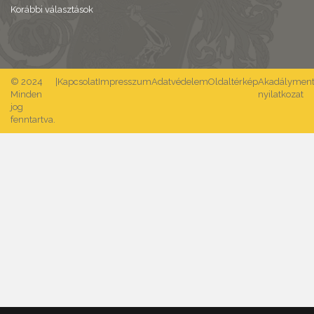
Korábbi választások
© 2024
|
Kapcsolat
Impresszum
Adatvédelem
Oldaltérkép
Akadálymente
Minden
nyilatkozat
jog
fenntartva.