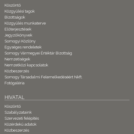
Köszöntő
Közgyűlési tagok
Bizottságok
Közgyűlés munkaterve
Előterjesztések
Jegyzőkönyvek
Somogyi Közlöny
Egységes rendeletek
Somogy Vármegyei Értéktár Bizottság
Nemzetiségek
Nemzetközi kapcsolatok
Közbeszerzés
Somogy Társadalmi Felemelkedéséért Nkft.
Fotógaléria
HIVATAL
Köszöntő
Szabályzataink
Szervezeti felépítés
Közérdekű adatok
Közbeszerzés