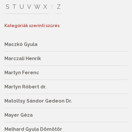
S
T
U
V
W
X
Y
Z
Kategóriák szerinti szűrés
Maczkó Gyula
Marczali Henrik
Martyn Ferenc
Martyn Róbert dr.
Matoltsy Sándor Gedeon Dr.
Mayer Géza
Melhard Gyula Dömötör