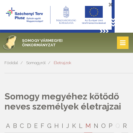
SOMOGY VÁRMEGYEI
ÖNKORMÁNYZAT
Főoldal
Somogyról
Életrajzok
Somogy megyéhez kötődő
neves személyek életrajzai
A
B
C
D
E
F
G
H
I
J
K
L
M
N
O
P
Q
R