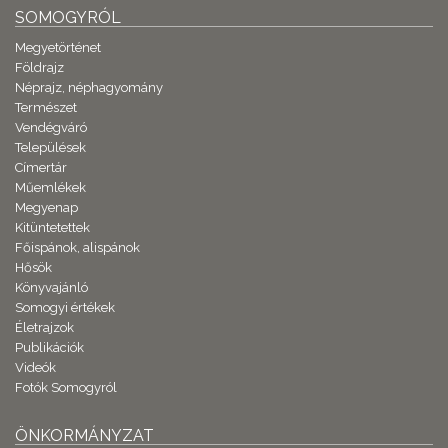
SOMOGYRÓL
Megyetörténet
Földrajz
Néprajz, néphagyomány
Természet
Vendégváró
Települések
Címertár
Műemlékek
Megyenap
Kitüntetettek
Főispánok, alispánok
Hősök
Könyvajánló
Somogyi értékek
Életrajzok
Publikációk
Videók
Fotók Somogyról
ÖNKORMÁNYZAT