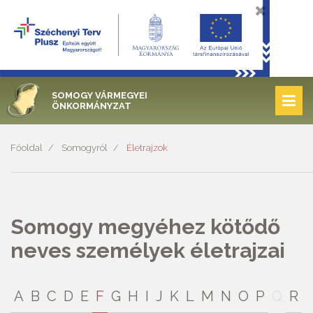
SOMOGY VÁRMEGYEI
ÖNKORMÁNYZAT
Főoldal
Somogyról
Életrajzok
Somogy megyéhez kötődő
neves személyek életrajzai
A
B
C
D
E
F
G
H
I
J
K
L
M
N
O
P
Q
R