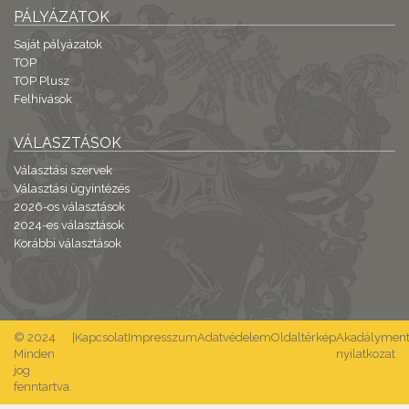
PÁLYÁZATOK
Saját pályázatok
TOP
TOP Plusz
Felhívások
VÁLASZTÁSOK
Választási szervek
Választási ügyintézés
2026-os választások
2024-es választások
Korábbi választások
© 2024
|
Kapcsolat
Impresszum
Adatvédelem
Oldaltérkép
Akadálymente
Minden
nyilatkozat
jog
fenntartva.