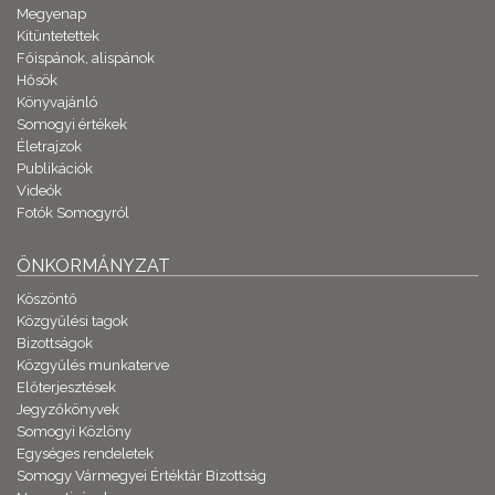
Megyenap
Kitüntetettek
Főispánok, alispánok
Hősök
Könyvajánló
Somogyi értékek
Életrajzok
Publikációk
Videók
Fotók Somogyról
ÖNKORMÁNYZAT
Köszöntő
Közgyűlési tagok
Bizottságok
Közgyűlés munkaterve
Előterjesztések
Jegyzőkönyvek
Somogyi Közlöny
Egységes rendeletek
Somogy Vármegyei Értéktár Bizottság