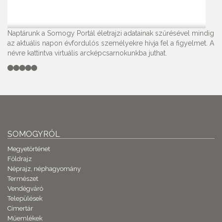
Naptárunk a Somogy Portál életrajzi adatainak szűrésével mindig
az aktuális napon évfordulós személyekre hívja fel a figyelmet. A
névre kattintva virtuális arcképcsarnokunkba juthat.
SOMOGYRÓL
Megyetörténet
Földrajz
Néprajz, néphagyomány
Természet
Vendégváró
Települések
Címertár
Műemlékek