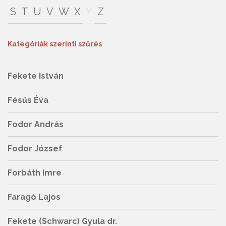
S
T
U
V
W
X
Y
Z
Kategóriák szerinti szűrés
Fekete István
Fésűs Éva
Fodor András
Fodor József
Forbáth Imre
Faragó Lajos
Fekete (Schwarc) Gyula dr.